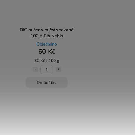
BIO sušená rajčata sekaná
100 g Bio Nebio
Objednáno
60 Kč
60 Kč / 100 g
Do košíku