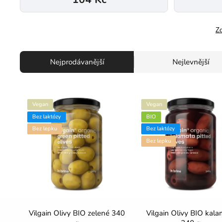
Zo
Nejprodávanější
Nejlevnější
Vegan
Vegan
Bez laktózy
BIO
Bez lepku
Bez laktózy
Bez lepku
Vilgain Olivy BIO zelené 340
Vilgain Olivy BIO kala