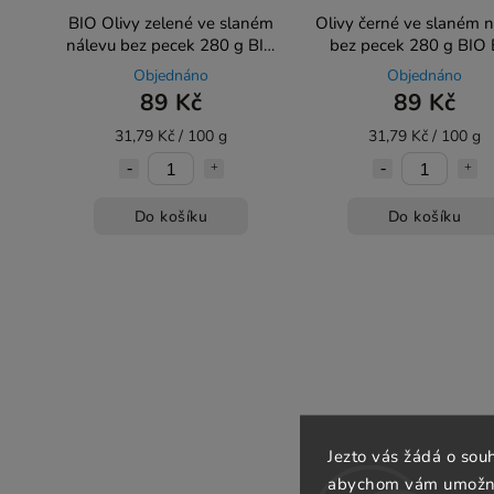
BIO Olivy zelené ve slaném
Olivy černé ve slaném 
nálevu bez pecek 280 g BIO
bez pecek 280 g BIO
ORGANICA ITALIA
ORGANICA ITALI
Objednáno
Objednáno
89 Kč
89 Kč
31,79 Kč / 100 g
31,79 Kč / 100 g
Do košíku
Do košíku
Jezto vás žádá o sou
abychom vám umožnili