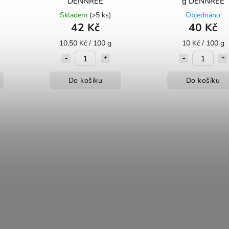
DENNREE
g DENNREE
Skladem
(>5 ks)
Objednáno
42 Kč
40 Kč
10,50 Kč / 100 g
10 Kč / 100 g
Do košíku
Do košíku