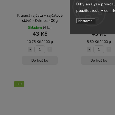
Díky analýze provoz
použitelnost.
Více in
Krájená rajčata v rajčatové
Koncetrovaná rajčatová
šťávě - Kyknos 400g
- pyré - Kyknos 50
Nastavení
Skladem
(4 ks)
Skladem
(4 ks)
43 Kč
43 Kč
10,75 Kč / 100 g
8,60 Kč / 100 g
Do košíku
Do košíku
BIO