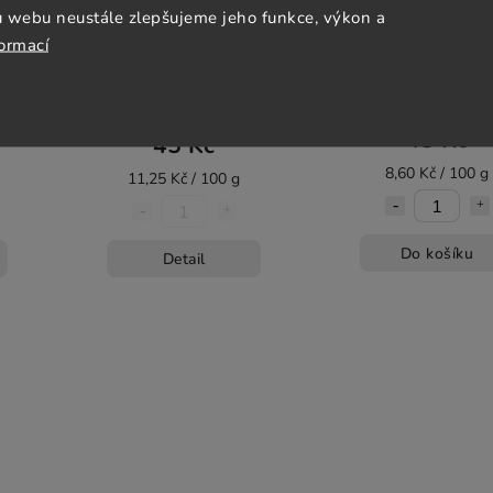
u webu neustále zlepšujeme jeho funkce, výkon a
formací
 šťáva
Cherry rajčátka v rajčatové
Drcená rajčata - Kykn
0g
šťávě - Kyknos 400g
Skladem
(>5 ks)
Momentálně nedostupné
43 Kč
45 Kč
8,60 Kč / 100 g
11,25 Kč / 100 g
Do košíku
Detail