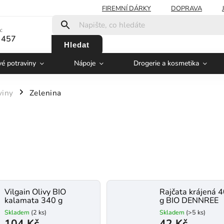
FIREMNÍ DÁRKY
DOPRAVA
:
 457
Hledat
vé potraviny
Nápoje
Drogerie a kosmetika
viny
Zelenina
/
Vilgain Olivy BIO
Rajčata krájená 
kalamata 340 g
g BIO DENNREE
Skladem
(2 ks)
Skladem
(>5 ks)
104 Kč
42 Kč