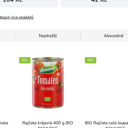
brazit více produktů
Nejdražší
Abecedně
BIO
BIO
mata
Rajčata krájená 400 g BIO
BIO Rajčata celá loup