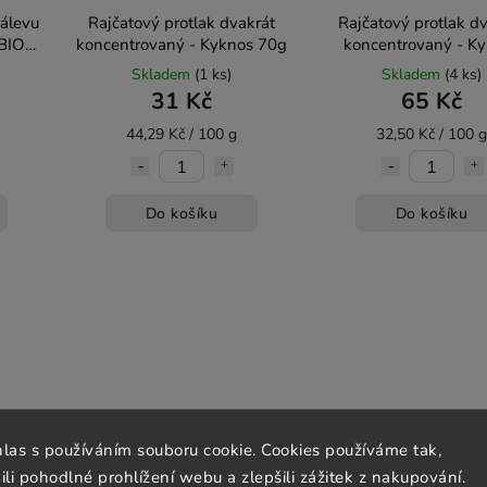
nálevu
Rajčatový protlak dvakrát
Rajčatový protlak d
 BIO
koncentrovaný - Kyknos 70g
koncentrovaný - K
A
200g
Skladem
(1 ks)
Skladem
(4 ks)
31 Kč
65 Kč
44,29 Kč / 100 g
32,50 Kč / 100 g
Do košíku
Do košíku
hlas s používáním souboru cookie. Cookies používáme tak,
 pohodlné prohlížení webu a zlepšili zážitek z nakupování.