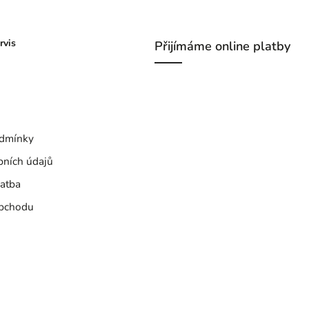
rvis
Přijímáme online platby
dmínky
bních údajů
atba
bchodu