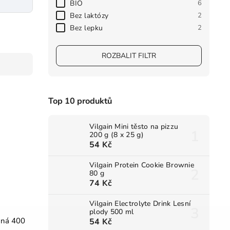
BIO
6
Bez laktózy
2
Bez lepku
2
ROZBALIT FILTR
Top 10 produktů
Vilgain Mini těsto na pizzu
200 g (8 x 25 g)
54 Kč
Vilgain Protein Cookie Brownie
80 g
74 Kč
Vilgain Electrolyte Drink Lesní
plody 500 ml
aná 400
54 Kč