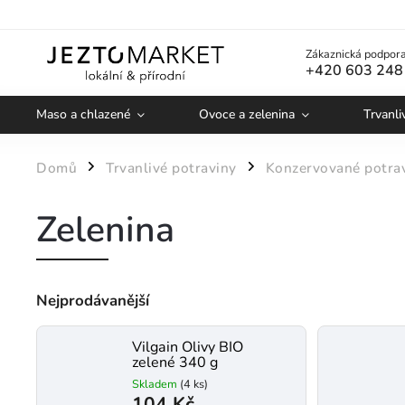
Zákaznická podpora
+420 603 248
Maso a chlazené
Ovoce a zelenina
Trvanli
Domů
Trvanlivé potraviny
Konzervované potra
/
/
Zelenina
Nejprodávanější
Vilgain Olivy BIO
zelené 340 g
Skladem
(4 ks)
104 Kč