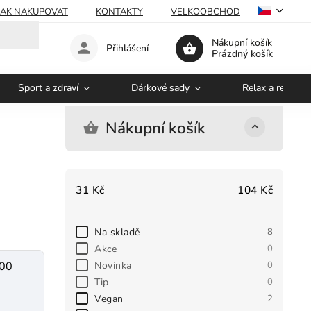
JAK NAKUPOVAT
KONTAKTY
VELKOOBCHOD
Nákupní košík
Přihlášení
Prázdný košík
Sport a zdraví
Dárkové sady
Relax a regener
Nákupní košík
31
Kč
104
Kč
Na skladě
8
Akce
0
Novinka
0
400
Tip
0
Vegan
2