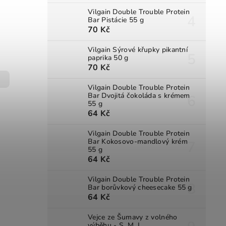
Vilgain Double Trouble Protein
Bar Pistácie 55 g
70 Kč
Vilgain Sýrové křupky pikantní
paprika 50 g
70 Kč
Vilgain Double Trouble Protein
Bar Dvojitá čokoláda s krémem
55 g
64 Kč
Vilgain Double Trouble Protein
Bar Kokosovo-mandlový krém
55 g
64 Kč
Vilgain Double Trouble Protein
Bar borůvkový cheesecake 55 g
64 Kč
Vejce ze Šumavy z volného
výběhu - S, M, L