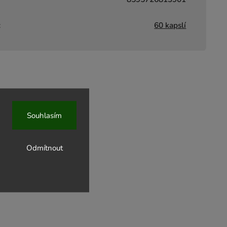
:
60 kapslí
Souhlasím
Odmítnout