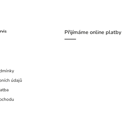
rvis
Přijímáme online platby
dmínky
bních údajů
atba
bchodu