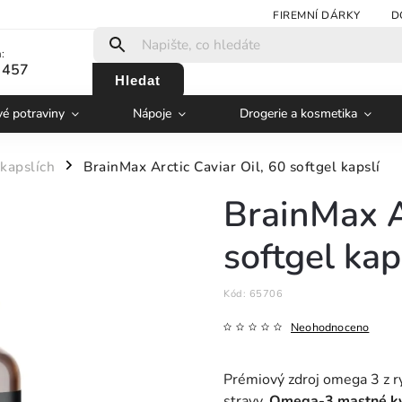
FIREMNÍ DÁRKY
D
:
 457
Hledat
vé potraviny
Nápoje
Drogerie a kosmetika
 kapslích
BrainMax Arctic Caviar Oil, 60 softgel kapslí
/
BrainMax Ar
softgel kap
Kód:
65706
Neohodnoceno
Prémiový zdroj omega 3 z ry
stravy.
Omega-3 mastné kys