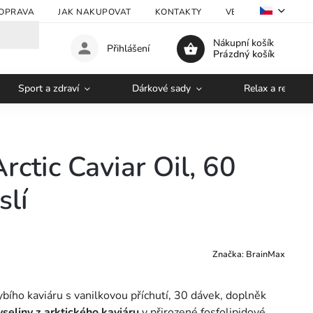
OPRAVA
JAK NAKUPOVAT
KONTAKTY
VELKOOBCHOD
Nákupní košík
Přihlášení
Prázdný košík
Sport a zdraví
Dárkové sady
Relax a regener
ctic Caviar Oil, 60
slí
Značka:
BrainMax
bího kaviáru s vanilkovou příchutí, 30 dávek, doplněk
eliny z arktického kaviáru
v přirozené fosfolipidové