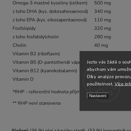
Omega-3 mastné kyseliny (celkem)
500 mg
z toho DHA (kys. dokosahexaenová)
340 mg
z toho EPA (kys. eikosapentaenová)
110 mg
Fosfolipidy
320 mg
z toho fosfatidylcholin
280 mg
Cholin
40 mg
Vitamin B2 (riboflavin)
1 mg
Jezto vás žádá o sou
Vitamin B5 (D-pantothenát vápenatý)
4,4 mg
abychom vám umožnili
Vitamin B12 (kyanokobalamin)
1,8 µg
Díky analýze provoz
Vitamin D
1 µg
použitelnost.
Více in
*RHP - referenční hodnota příjmu
Nastavení
** RHP není stanovena
Složení:
(35 %) olej z kaviáru sledě, (33 %) koncentrát ryb