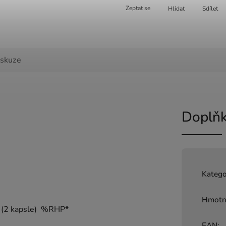
Zeptat se
Hlídat
Sdílet
iskuze
Doplňk
Katego
Hmotn
 (2 kapsle)
%RHP*
EAN
: