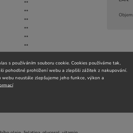
**
**
Objem
**
**
**
**
71 %
hlas s používáním souboru cookie. Cookies používáme tak,
73 %
 pohodlné prohlížení webu a zlepšili zážitek z nakupování.
72 %
u webu neustále zlepšujeme jeho funkce, výkon a
20 %
formací
ího oleje, želatina, glycerol, vitamin