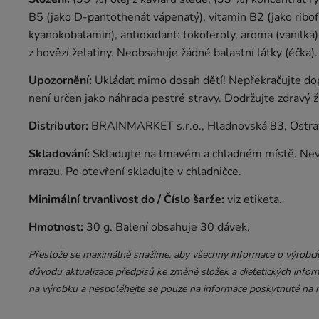
B5 (jako D-pantothenát vápenatý), vitamin B2 (jako ribof
kyanokobalamin), antioxidant: tokoferoly, aroma (vanilka)
z hovězí želatiny. Neobsahuje žádné balastní látky (éčka).
Upozornění:
Ukládat mimo dosah dětí! Nepřekračujte do
není určen jako náhrada pestré stravy. Dodržujte zdravý ži
Distributor:
BRAINMARKET s.r.o., Hladnovská 83, Ostra
Skladování:
Skladujte na tmavém a chladném místě. Nev
mrazu. Po otevření skladujte v chladničce.
Minimální trvanlivost do / Číslo šarže:
viz etiketa.
Hmotnost:
30 g. Balení obsahuje 30 dávek.
Přestože se maximálně snažíme, aby všechny informace o výrobcích
důvodu aktualizace předpisů ke změně složek a dietetických inform
na výrobku a nespoléhejte se pouze na informace poskytnuté na n