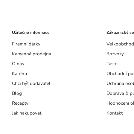
Užitečné informace
Zákaznický se
Firemní dárky
Velkoobchod
Kamenná prodejna
Rozvozy
O nás
Taste
Kariéra
Obchodní po
Chci být dodavatel
Ochrana oso
Blog
Doprava & pl
Recepty
Hodnocení o
Jak nakupovat
Kontakt