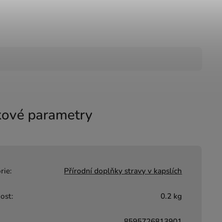
ové parametry
rie
:
Přírodní doplňky stravy v kapslích
ost
:
0.2 kg
8595726813901