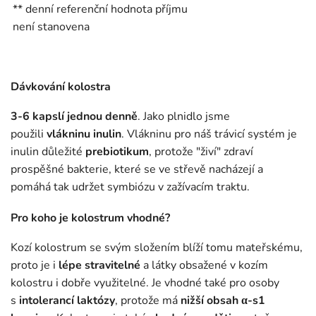
** denní referenční hodnota příjmu
není stanovena
Dávkování kolostra
3-6 kapslí jednou denně
. Jako plnidlo jsme
použili
vlákninu inulin
. Vlákninu pro náš trávicí systém je
inulin důležité
prebiotikum
, protože "živí" zdraví
prospěšné bakterie, které se ve střevě nacházejí a
pomáhá tak udržet symbiózu v zažívacím traktu.
Pro koho je kolostrum vhodné?
Kozí kolostrum se svým složením blíží tomu mateřskému,
proto je i
lépe stravitelné
a látky obsažené v kozím
kolostru i dobře využitelné. Je vhodné také pro osoby
s
intolerancí laktózy
, protože má
nižší obsah α-s1