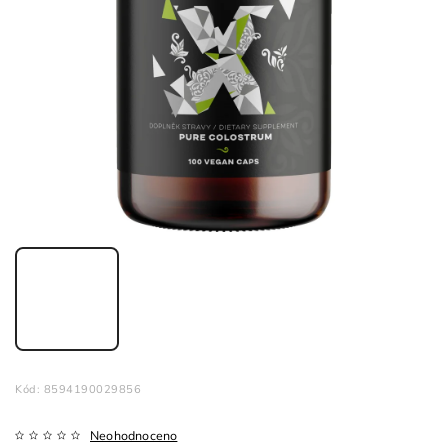
Kód:
8594190029856
Neohodnoceno