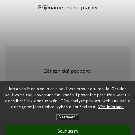
Přijímáme online platby
Zákaznická podpora:
+420 603 248 457
Jezto vás žádá o souhlas s používáním souboru cookie. Cookies
info@jeztomarket.cz
používáme tak, abychom vám umožnili pohodlné prohlížení webu a
zlepšili zážitek z nakupování. Díky analýze provozu webu neustále
zlepšujeme jeho funkce, výkon a použitelnost.
Více informací
Nastavení
Copyright 2026
Jezto Market
. Všechna práva vyhrazena.
Vytvořil
Shoptet
| Design
Shoptak.cz
Souhlasím