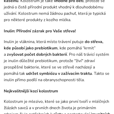
kaseinu
. Kolostrum je také
vhodné pro děti
, protože se
jedná o čistě přírodní produkt vhodný k dlouhodobému
užívání. Kolostrum nemá žádnou pachuť, která je typická
pro některé produkty z kozího mléka.
Inulin: Přírodní zázrak pro Vaše střeva!
Inulin je vláknina, která místo trávení putuje
do střeva,
kde působí jako prebiotikum
, kde pomáhá “krmit”
a
zvyšovat počet dobrých bakterií
. Pro náš trávicí systém
je inulin důležité prebiotikum, protože "živí" zdraví
prospěšné bakterie, které se ve střevě nacházejí a
pomáhá tak
udržet symbiózu v zažívacím traktu
. Takto se
inulin přímo podílí na obranyschopnosti těla.
Nejkvalitnější kozí kolostrum
Kolostrum je mlezivo, které se jako první tvoří v mléčných
žlázách savců a v prvních dnech života je primárním