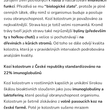
zdrojem živin potřebných k
růstu
a nastartování
imunitních
funkcí
. Přezdívá se mu
“biologické zlato”
, protože je plné
cenných látek, díky nimž si organismus buduje a posiluje
svou obranyschopnost. Kozí kolostrum je považováno za
nejkvalitnější. Strava koz je totiž velmi rozmanitá. Kromě
trávy tvoří jejich stravu také nejrůznější
byliny (především
ty s hořkou chutí)
a velice si pochutnávají i
na
dřevinách
a
kůrách stromů.
Od toho se dále odvíjí kvalita
kolostra, která je v pravidelných intervalech podrobována
analýzám kvality.
Kozí kolostrum z České republiky standardizováno na
22% imunoglobulinů
Kozí kolostrum v rostlinných kapslích je unikátní širokou
škálou bioaktivních sloučenin jako jsou
imunoglobuliny a
laktoferiny,
které posilují obranyschopnost organismu.
Kolostrum je šetrně získáváno z
volně pasoucích koz na
české farmě.
Poté je kolostrum sušeno mrazem