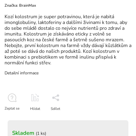
Značka:
BrainMax
Kozí kolostrum je super potravinou, která je nabitá
imonglobuliny, laktoferiny a dalšími živinami k tomu, aby
do sebe mládě dostalo co nejvíce nutrientů pro zdraví a
imunitu. Kolostrum je získáváno eticky z volně se
pasoucích koz na české farmě a šetrně sušeno mrazem.
Nebojte, první kolostrum na farmě vždy dávají kůzlátkům a
až poté se dává do našich produktů. Kozí kolostrum v
kombinaci s prebiotikem ve formě inulinu přispívá k
normální funkci střev.
Detailní informace
Zeptat se
Hlídat
Sdílet
Skladem
(1 ks)