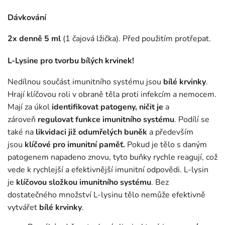
Dávkování
2x denně 5 ml
(1 čajová lžička). Před použitím protřepat.
L-Lysine
pro tvorbu bílých krvinek!
Nedílnou součást imunitního systému jsou
bílé krvinky
.
Hrají klíčovou roli v obraně těla proti infekcím a nemocem.
Mají za úkol
identifikovat patogeny, ničit je
a
zároveň
regulovat funkce imunitního systému
. Podílí se
také na
likvidaci již odumřelých buněk
a především
jsou
klíčové pro imunitní paměť.
Pokud je tělo s daným
patogenem napadeno znovu, tyto buňky rychle reagují, což
vede k rychlejší a efektivnější imunitní odpovědi. L-lysin
je
klíčovou složkou imunitního systému
. Bez
dostatečného množství L-lysinu tělo nemůže efektivně
vytvářet
bílé krvinky
.