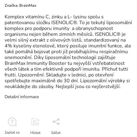
Značka:
BrainMax
Komplex vitamínu C, zinku a L- lysinu spolu s
patentovanou složku ISENOLIC®. To je tekutý liposomální
komplex pro podporu imunity a obranyschopnost
organismu nejen během zimních měsíců. ISENOLIC® je
velmi silný extrakt z olivových listů, standardizovaný na
4% kyseliny elenolové, který posiluje imunitní funkce, ale
také pomáhá bojovat proti již probíhajícímu respiračnímu
onemocnění. Díky liposomální technologii zajišťuje
BrainMax Immunity Booster tu nejvyšší vstřebatelnost
všech látek a tím efektivně podpoří imunitu. Příchuť tutti
frutti. Upozornění: Skladujte v lednici, po otevření
spotřebujte maximálně do 30 dní. Lipozomální výrobky si
neukládejte do zásoby. Nejlepší jsou co nejčerstvější.
Detailní informace
Zeptat se
Hlídat
Sdílet