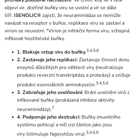
objeví vir, dceřiné buňky viru se uvolní a vir se dále
šíří.
ISENOLIC®
zajistí, že neuraminidáza se nemůže
navázat na receptor v buňce, replikace viru se zastaví a
virion se neuvolní. *Virion je infekční forma viru, schopná
infikovat hostitelské buňky.
3,4,5,6
1. Blokuje vstup viru do buňky.
2. Zastavuje jeho replikaci:
Zastavuje činnost dvou
enzymů důležitých pro některé viry (neutralizuje
produkci reverzní transkriptázy a proteázy) a snižuje
3,4,5,6
produkci esenciálních aminokyselin.
3. Zabraňuje jeho uvolňování:
Brání uvolnění virů z
infikované buňky (prokázaná inhibice aktivity
7
neuraminidázy).
4. Podporuje jeho destrukci:
Buňky imunitního
systému pohlcují a ničí cizí částice jako jsou
3,4,5,6
viry
(stimuluje fagocytózu viru).