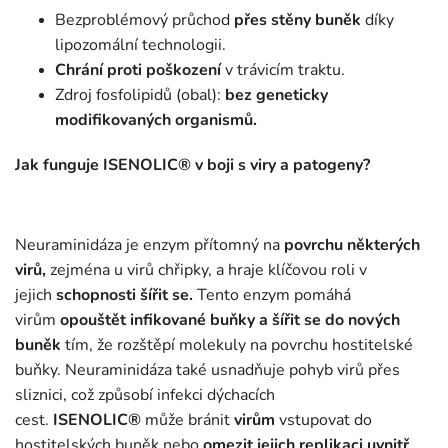
Bezproblémový průchod
přes stěny buněk
díky
lipozomální technologii.
Chrání proti poškození
v trávicím traktu.
Zdroj fosfolipidů (obal):
bez geneticky
modifikovaných organismů.
Jak funguje ISENOLIC® v boji s viry a patogeny?
Neuraminidáza je enzym přítomný na
povrchu některých
virů,
zejména u virů chřipky, a hraje klíčovou roli v
jejich
schopnosti šířit se.
Tento enzym pomáhá
virům
opouštět infikované buňky a šířit se do nových
buněk
tím, že rozštěpí molekuly na povrchu hostitelské
buňky. Neuraminidáza také usnadňuje pohyb virů přes
sliznici, což způsobí infekci dýchacích
cest.
ISENOLIC®
může bránit
virům
vstupovat do
hostitelských buněk nebo
omezit jejich replikaci uvnitř