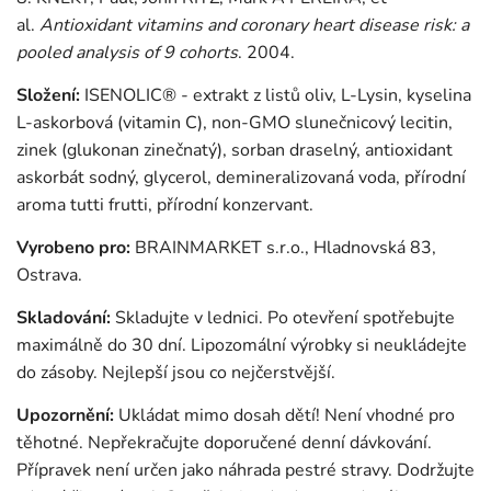
al.
Antioxidant vitamins and coronary heart disease risk: a
pooled analysis of 9 cohorts
. 2004.
Složení:
ISENOLIC® - extrakt z listů oliv, L-Lysin, kyselina
L-askorbová (vitamin C), non-GMO slunečnicový lecitin,
zinek (glukonan zinečnatý), sorban draselný, antioxidant
askorbát sodný, glycerol, demineralizovaná voda, přírodní
aroma tutti frutti, přírodní konzervant.
Vyrobeno pro:
BRAINMARKET s.r.o., Hladnovská 83,
Ostrava.
Skladování:
Skladujte v lednici. Po otevření spotřebujte
maximálně do 30 dní. Lipozomální výrobky si neukládejte
do zásoby. Nejlepší jsou co nejčerstvější.
Upozornění:
Ukládat mimo dosah dětí! Není vhodné pro
těhotné. Nepřekračujte doporučené denní dávkování.
Přípravek není určen jako náhrada pestré stravy. Dodržujte