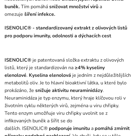
buněk.
Tím pomáhá
snižovat množství virů
a
omezuje
šíření infekce.
ISENOLIC® - standardizovaný extrakt z olivových listů
pro podporu imunity, odolnosti a dýchacích cest
ISENOLIC®
je patentovaná složka extraktu z olivových
listů, který je standardizován na
≥4% kyseliny
elenolové
.
Kyselina elenolová
je jedním z nejdůležitějších
metabolitů oliv. Je to hlavní bioaktivní látka, u které bylo
prokázáno, že
snižuje aktivitu neuraminidázy
.
Neuraminidáza je typ enzymu, který hraje klíčovou roli v
životním cyklu některých virů, zejména u viru chřipky.
Tento enzym umožňuje viru chřipky uvolnit se z
infikovaných buněk a šířit se do
dalších. ISENOLIC®
podporuje imunitu
a
pomáhá zmírnit
příznaky podobné nachlazení
. Ve chvíli, kdy se v těle