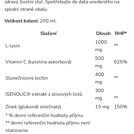
zdravý životní styl. Spotřebujte do data uvedeného na
spodní straně obalu.
Velikost balení:
200 ml.
Složení
Obsah
RHP*
1000
L-lysin
**
mg
500
Vitamin C (kyselina askorbová)
625%
mg
400
Slunečnicový lecitin
**
mg
300
ISENOLIC® extrakt z olivových listů
mg
**
Zinek (glukonát zinečnatý)
15 mg
150%
* % denní referenční hodnoty příjmu
** denní referenční hodnota příjmu není
stanovena