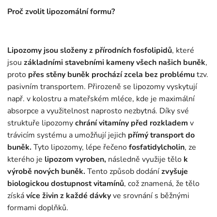
Proč zvolit lipozomální formu?
Lipozomy jsou složeny z přírodních fosfolipidů
, které
jsou
základními stavebními kameny všech našich buněk
,
proto
přes stěny buněk prochází zcela bez problému
tzv.
pasivním transportem. Přirozeně se lipozomy vyskytují
např. v kolostru a mateřském mléce, kde je maximální
absorpce a využitelnost naprosto nezbytná. Díky své
struktuře lipozomy
chrání vitamíny před rozkladem
v
trávicím systému a umožňují jejich
přímý transport do
buněk.
Tyto lipozomy, lépe řečeno
fosfatidylcholin
, ze
kterého je
lipozom vyroben,
následně využije tělo
k
výrobě nových buněk.
Tento způsob dodání
zvyšuje
biologickou dostupnost vitamínů
, což znamená, že tělo
získá
více živin z každé dávky
ve srovnání s běžnými
formami doplňků.