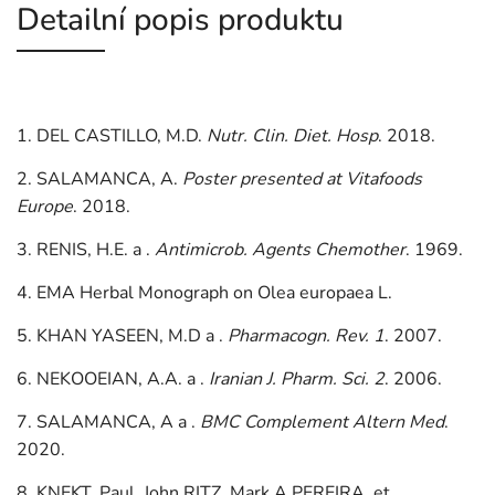
Detailní popis produktu
1. DEL CASTILLO, M.D.
Nutr. Clin. Diet. Hosp
. 2018.
2. SALAMANCA, A.
Poster presented at Vitafoods
Europe
. 2018.
3. RENIS, H.E. a .
Antimicrob. Agents Chemother
. 1969.
4. EMA Herbal Monograph on Olea europaea L.
5. KHAN YASEEN, M.D a .
Pharmacogn. Rev. 1
. 2007.
6. NEKOOEIAN, A.A. a .
Iranian J. Pharm. Sci. 2
. 2006.
7. SALAMANCA, A a .
BMC Complement Altern Med
.
2020.
8. KNEKT, Paul, John RITZ, Mark A PEREIRA, et