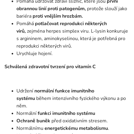
Pomáhá udržovat zdraví sliznic, které jsou
první
obrannou linií proti patogenům,
protože slouží jako
bariéra
proti vnějším hrozbám.
Pomáhá
potlačovat reprodukci některých
virů,
zejména herpes simplex viru. L-lysin konkuruje
s argininem, aminokyselinou, která je potřebná pro
reprodukci některých virů.
Urychluje hojení.
Schválená zdravotní tvrzení pro vitamín C
Udržení
normální funkce imunitního
systému
během intenzivního fyzického výkonu a po
něm.
Normální
funkci imunitního systému
Ochraně buněk
před oxidativním stresem.
Normálnímu
energetickému metabolismu
.