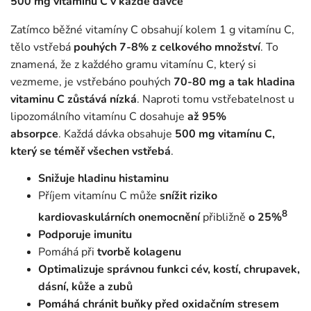
500 mg vitamínu C v každé dávce
Zatímco běžné vitamíny C obsahují kolem 1 g vitamínu C,
tělo vstřebá
pouhých 7-8% z celkového množství
. To
znamená, že z každého gramu vitamínu C, který si
vezmeme, je vstřebáno pouhých
70-80 mg a tak hladina
vitaminu C zůstává nízká
. Naproti tomu vstřebatelnost u
lipozomálního vitamínu C dosahuje
až 95%
absorpce
. Každá dávka obsahuje
500 mg vitamínu C,
který se téměř všechen vstřebá
.
Snižuje hladinu histaminu
Příjem vitamínu C může
snížit riziko
8
kardiovaskulárních onemocnění
přibližně
o 25%
Podporuje imunitu
Pomáhá při
tvorbě kolagenu
Optimalizuje správnou funkci cév, kostí, chrupavek,
dásní, kůže a zubů
Pomáhá chránit buňky před oxidačním stresem