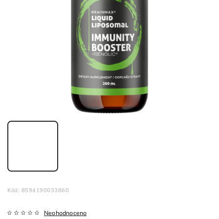
Kód:
8594190033860
Neohodnoceno