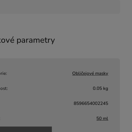
ové parametry
rie
:
Obličejové masky
ost
:
0.05 kg
8596654002245
:
50 ml