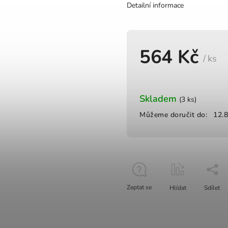
Detailní informace
564 Kč
/ ks
Skladem
(3 ks)
Můžeme doručit do:
12.
Zeptat se
Hlídat
Sdílet