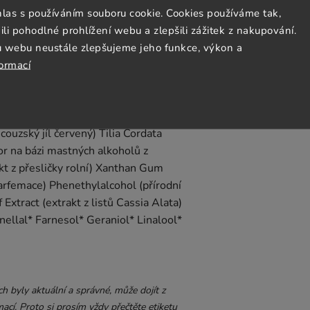
ou nebo květovou vodou. Maska je
hlas s používáním souboru cookie. Cookies používáme tak,
ku v silnější vrstvě, nechte chvíli
 pohodlné prohlížení webu a zlepšili zážitek z nakupování.
laní proveďte masáž. Nakonec smyjte
u webu neustále zlepšujeme jeho funkce, výkon a
formací
atační látka) Mel (včelí med) Sodium
ncouzský jíl červený) Tilia Cordata
tor na bázi mastných alkoholů z
kt z přesličky rolní) Xanthan Gum
parfemace) Phenethylalcohol (přírodní
Extract (extrakt z listů Cassia Alata)
nellal* Farnesol* Geraniol* Linalool*
 byly aktuální a správné, může dojít z
ací. Proto si prosím vždy přečtěte etiketu