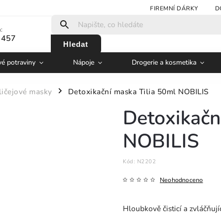
FIREMNÍ DÁRKY
D
:
 457
Hledat
vé potraviny
Nápoje
Drogerie a kosmetika
ičejové masky
Detoxikační maska Tilia 50ml NOBILIS
/
Detoxikačn
NOBILIS
Kód:
N2202
Neohodnoceno
Hloubkově čisticí a zvláčňuj