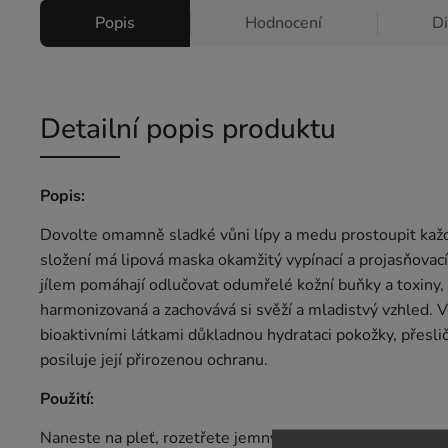
Popis
Hodnocení
D
Detailní popis produktu
Popis:
Dovolte omamně sladké vůni lípy a medu prostoupit kaž
složení má lipová maska okamžitý vypínací a projasňovac
jílem pomáhají odlučovat odumřelé kožní buňky a toxiny, 
harmonizovaná a zachovává si svěží a mladistvý vzhled. V
bioaktivními látkami důkladnou hydrataci pokožky, přeslič
posiluje její přirozenou ochranu.
Použití:
Naneste na pleť, rozetřete jemnými krouživými pohyby 