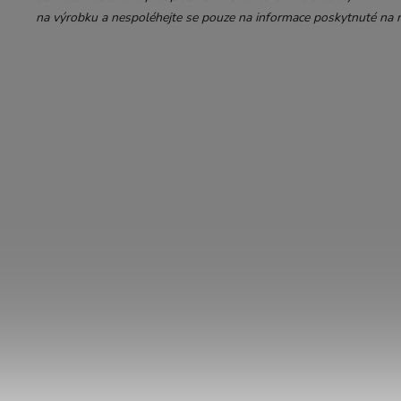
na výrobku a nespoléhejte se pouze na informace poskytnuté na n