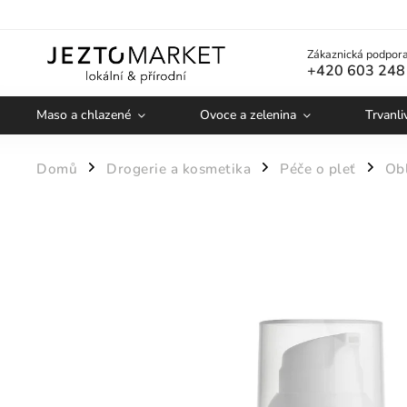
Zákaznická podpora
+420 603 248
Maso a chlazené
Ovoce a zelenina
Trvanli
Domů
Drogerie a kosmetika
Péče o pleť
Obl
/
/
/