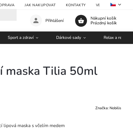
OPRAVA
JAK NAKUPOVAT
KONTAKTY
VELKOOBCHOD
Nákupní košík
Přihlášení
Prázdný košík
Sport a zdraví
Dárkové sady
Relax a regener
í maska Tilia 50ml
Značka:
Nobilis
ící lipová maska s včelím medem