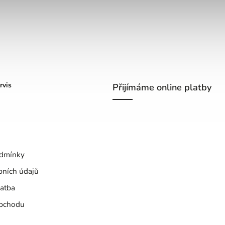
rvis
Přijímáme online platby
dmínky
bních údajů
atba
bchodu