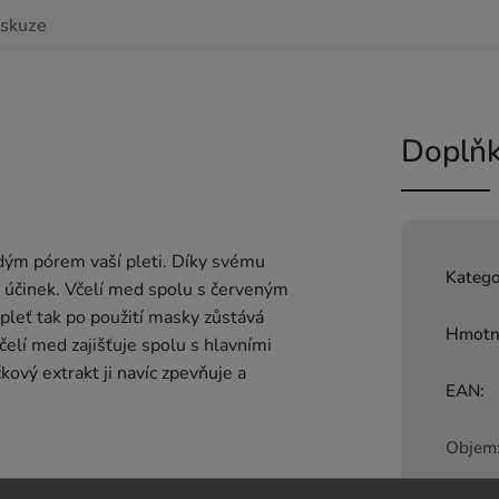
iskuze
Doplňk
dým pórem vaší pleti. Díky svému
Katego
í účinek. Včelí med spolu s červeným
pleť tak po použití masky zůstává
Hmotn
čelí med zajišťuje spolu s hlavními
kový extrakt ji navíc zpevňuje a
EAN
:
Objem
a nechte působit 10–15 minut. Smyjte