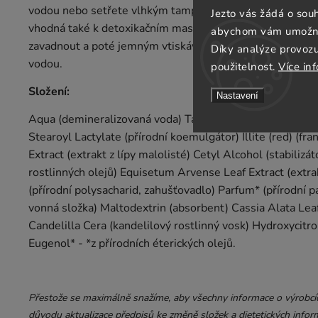
vodou nebo setřete vlhkým tamponem. Dočistěte pleťov
Jezto vás žádá o sou
vhodná také k detoxikačním masážím. Při nich naneste mas
abychom vám umožnili
zavadnout a poté jemným vtiskáváním a „odlepováním“ d
Díky analýze provoz
vodou.
použitelnost.
Více in
Složení:
Nastavení
Aqua (demineralizovaná voda) Talc (talek) Glycerin (hydr
Stearoyl Lactylate (přírodní koemulgátor) Illite (red) (fra
Extract (extrakt z lípy malolisté) Cetyl Alcohol (stabilizá
rostlinných olejů) Equisetum Arvense Leaf Extract (extra
(přírodní polysacharid, zahušťovadlo) Parfum* (přírodní 
vonná složka) Maltodextrin (absorbent) Cassia Alata Leaf 
Candelilla Cera (kandelilový rostlinný vosk) Hydroxycitro
Eugenol* - *z přírodních éterických olejů.
Přestože se maximálně snažíme, aby všechny informace o výrobcích
důvodu aktualizace předpisů ke změně složek a dietetických inform