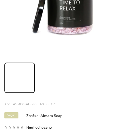
Kód:
AS-02SALT-RELAXT00CZ
Vegan
Značka:
Almara Soap
Neohodnoceno