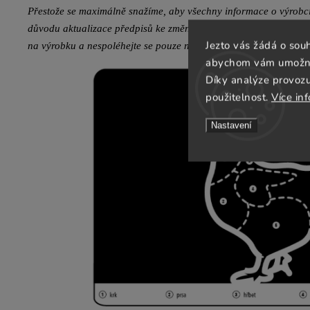
Přestože se maximálně snažíme, aby všechny informace o výrobcíc
důvodu aktualizace předpisů ke změně složek a dietetických inform
Jezto vás žádá o sou
na výrobku a nespoléhejte se pouze na informace poskytnuté na 
abychom vám umožnili
Díky analýze provoz
použitelnost.
Více in
Nastavení