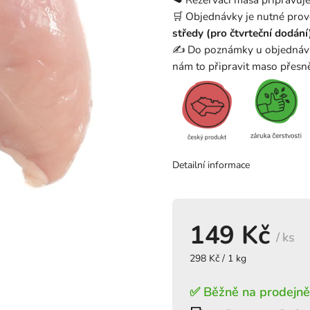
🛒 Objednávky je nutné pro
středy (pro čtvrteční dodání
✍️ Do poznámky u objednáv
nám to připravit maso přesně
Detailní informace
149 Kč
/ ks
298 Kč / 1 kg
✅ Běžně na prodejně