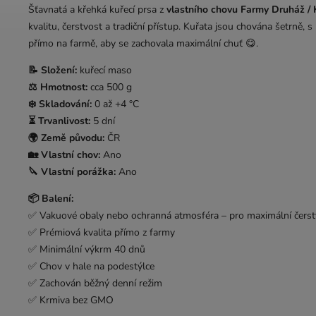
Šťavnatá a křehká kuřecí prsa z
vlastního chovu Farmy Druháž /
kvalitu, čerstvost a tradiční přístup. Kuřata jsou chována šetrně,
přímo na farmě, aby se zachovala maximální chuť 😋.
📝 Složení:
kuřecí maso
⚖️ Hmotnost:
cca 500 g
❄️ Skladování:
0 až +4 °C
⏳ Trvanlivost:
5 dní
🌍 Země původu:
ČR
🏡 Vlastní chov:
Ano
🔪 Vlastní porážka:
Ano
📦 Balení:
✅ Vakuové obaly nebo ochranná atmosféra – pro maximální čerst
✅ Prémiová kvalita přímo z farmy
✅ Minimální výkrm 40 dnů
✅ Chov v hale na podestýlce
✅ Zachován běžný denní režim
✅ Krmiva bez GMO