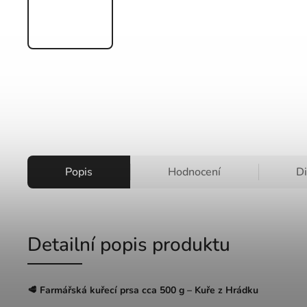
Popis
Hodnocení
D
Detailní popis produktu
🥩 Farmářská kuřecí prsa cca 500 g – Kuře z Hrádku