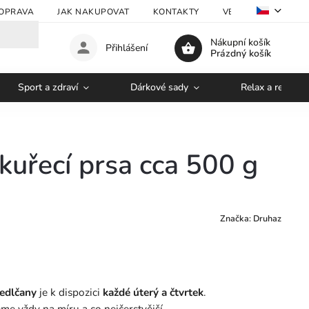
OPRAVA
JAK NAKUPOVAT
KONTAKTY
VELKOOBCHOD
Nákupní košík
Přihlášení
Prázdný košík
Sport a zdraví
Dárkové sady
Relax a regener
kuřecí prsa cca 500 g
Značka:
Druhaz
edlčany
je k dispozici
každé úterý a čtvrtek
.
me vždy na míru a co nejčerstvější.