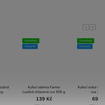
Previous
Next
Farmářské
Farmářské
Chlazené
Chlazené
Loužná
Kuřecí stehna Farma
Kuřecí srdce Far
kg
Loužná chlazená cca 500 g
cca 250 
139 Kč
69 K