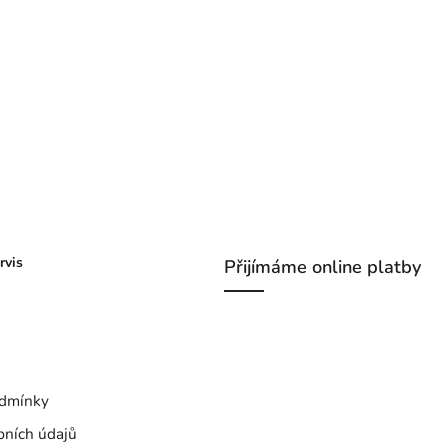
rvis
Přijímáme online platby
dmínky
bních údajů