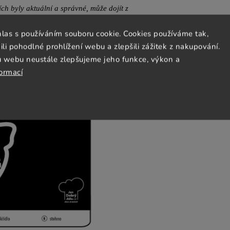
h byly aktuální a správné, může dojít z
ací. Proto si prosím vždy přečtěte etiketu
hlas s používáním souboru cookie. Cookies používáme tak,
našich stránkách.
 pohodlné prohlížení webu a zlepšili zážitek z nakupování.
u webu neustále zlepšujeme jeho funkce, výkon a
formací