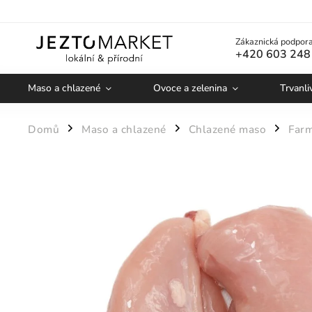
Zákaznická podpora
+420 603 248
Maso a chlazené
Ovoce a zelenina
Trvanli
Domů
Maso a chlazené
Chlazené maso
Farm
/
/
/