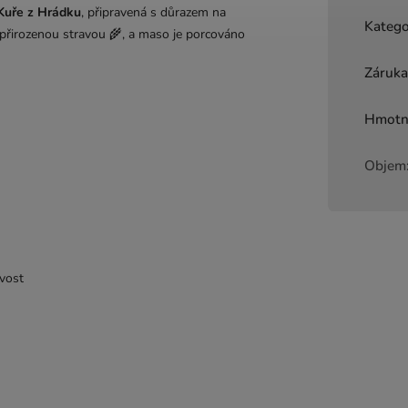
 Kuře z Hrádku
, připravená s důrazem na
Katego
 s přirozenou stravou 🌾, a maso je porcováno
Záruk
Hmotn
Objem
vost