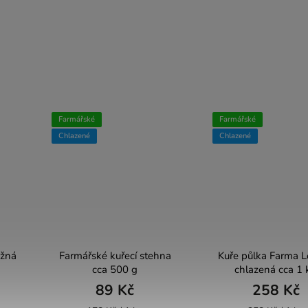
Farmářské
Farmářské
Chlazené
Chlazené
užná
Farmářské kuřecí stehna
Kuře půlka Farma 
cca 500 g
chlazená cca 1 
89 Kč
258 Kč