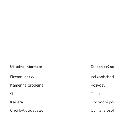
Užitečné informace
Zákaznický se
Firemní dárky
Velkoobchod
Kamenná prodejna
Rozvozy
O nás
Taste
Kariéra
Obchodní po
Chci být dodavatel
Ochrana oso