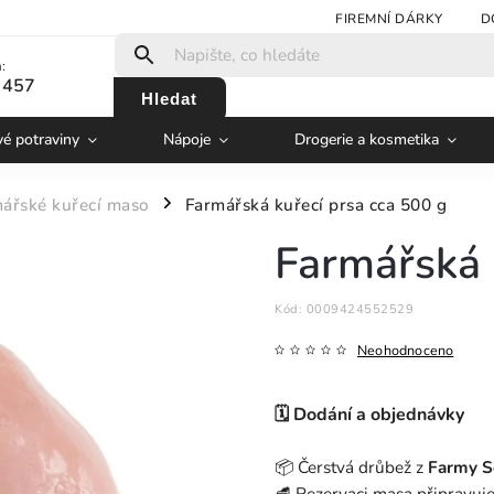
FIREMNÍ DÁRKY
D
:
 457
Hledat
vé potraviny
Nápoje
Drogerie a kosmetika
ářské kuřecí maso
Farmářská kuřecí prsa cca 500 g
/
Farmářská 
Kód:
0009424552529
Neohodnoceno
🗓️ Dodání a objednávky
📦 Čerstvá drůbež z
Farmy S
🥩 Rezervaci masa připravuje