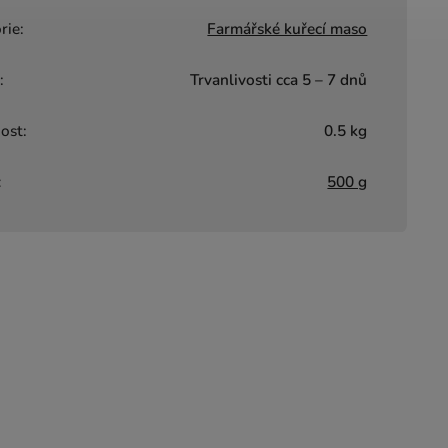
rie
:
Farmářské kuřecí maso
a
:
Trvanlivosti cca 5 – 7 dnů
ost
:
0.5 kg
:
500 g