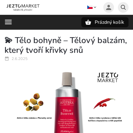
Prázdný košík
Hledat
💫 Tělo bohyně – Tělový balzám,
který tvoří křivky snů
2.6.2025