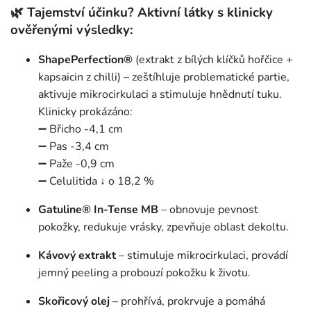
🌿 Tajemství účinku? Aktivní látky s klinicky
ověřenými výsledky:
ShapePerfection®
(extrakt z bílých klíčků hořčice +
kapsaicin z chilli) – zeštíhluje problematické partie,
aktivuje mikrocirkulaci a stimuluje hnědnutí tuku.
Klinicky prokázáno:
➖ Břicho -4,1 cm
➖ Pas -3,4 cm
➖ Paže -0,9 cm
➖ Celulitida ↓ o 18,2 %
Gatuline® In-Tense MB
– obnovuje pevnost
pokožky, redukuje vrásky, zpevňuje oblast dekoltu.
Kávový extrakt
– stimuluje mikrocirkulaci, provádí
jemný peeling a probouzí pokožku k životu.
Skořicový olej
– prohřívá, prokrvuje a pomáhá