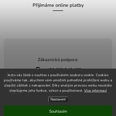
Přijímáme online platby
Zákaznická podpora:
+420 603 248 457
Jezto vás žádá o souhlas s používáním souboru cookie. Cookies
info@jeztomarket.cz
používáme tak, abychom vám umožnili pohodlné prohlížení webu a
zlepšili zážitek z nakupování. Díky analýze provozu webu neustále
zlepšujeme jeho funkce, výkon a použitelnost.
Více informací
Nastavení
Copyright 2026
Jezto Market
. Všechna práva vyhrazena.
Vytvořil
Shoptet
| Design
Shoptak.cz
Souhlasím