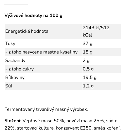
Výživové hodnoty na 100 g
2143 kJ/512
Energetická hodnota
kCal
Tuky
37 g
- z toho nasycené mastné kyseliny
18 g
Sacharidy
2 g
- z toho cukry
0,5 g
Bílkoviny
19,5 g
Sůl
1,2 g
Fermentovaný trvanlivý masný výrobek.
Složení
: Vepřové maso 50%, hovězí maso 25%, sádlo
22%, startovací kultura, konzervant E250, směs koření.