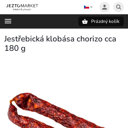
Prázdný košík
Hledat
Jestřebická klobása chorizo cca
180 g