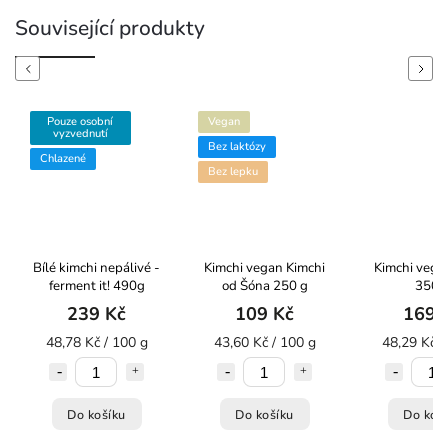
Související produkty
Previous
Next
Pouze osobní
Vegan
vyzvednutí
Bez laktózy
Chlazené
Bez lepku
Bílé kimchi nepálivé -
Kimchi vegan Kimchi
Kimchi vegan
ferment it! 490g
od Šóna 250 g
350 
239 Kč
109 Kč
169 
48,78 Kč / 100 g
43,60 Kč / 100 g
48,29 Kč /
Do košíku
Do košíku
Do koš