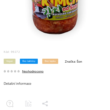
Kód:
99272
Vegan
Bez laktózy
Bez lepku
Značka:
Šon
Neohodnoceno
Detailní informace