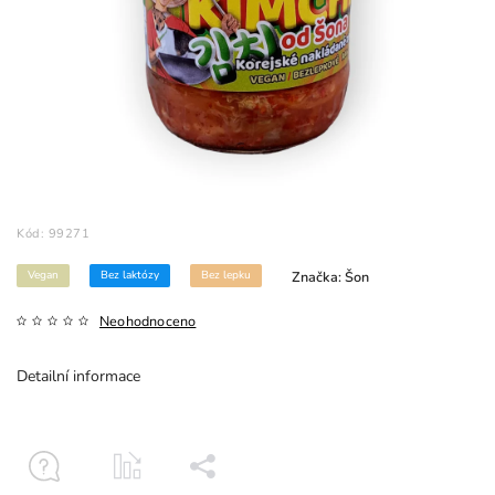
Kód:
99271
Vegan
Bez laktózy
Bez lepku
Značka:
Šon
Neohodnoceno
Detailní informace