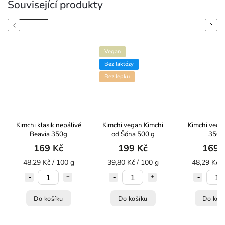
Související produkty
Previous
Next
Vegan
Bez laktózy
Bez lepku
Kimchi klasik nepálivé
Kimchi vegan Kimchi
Kimchi vegan
Beavia 350g
od Šóna 500 g
350 
169 Kč
199 Kč
169 
48,29 Kč / 100 g
39,80 Kč / 100 g
48,29 Kč /
Do košíku
Do košíku
Do koš