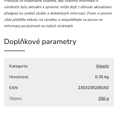
Přestože se maximálně snažíme, aby všechny informace o
výrobcích byly aktuální a správné, může dojít z důvodu aktualizace
předpisů ke změně složek a dietetických informací. Proto si prosím
vždy přečtěte etiketu na výrobku a nespoléhejte se pouze na
informace poskytnuté na našich stránkách.
Doplňkové parametry
Kategorie
:
Kimchi
Hmotnost
:
0.35 kg
EAN
:
2303239208192
Objem
:
250 g