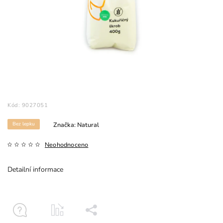
Kód:
9027051
Bez lepku
Značka:
Natural
Neohodnoceno
Detailní informace