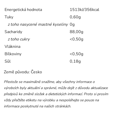
Energetická hodnota
1513kJ/356kcal
Tuky
0,60g
z toho nasycené mastné kyseliny
0g
Sacharidy
88,00g
z toho cukry
<0,50g
Vláknina
Bílkoviny
<0,50g
Sůl
0,18g
Země původu: Česko
Přestože se maximálně snažíme, aby všechny informace o
výrobcích byly aktuální a správné, může dojít z důvodu aktualizace
předpisů ke změně složek a dietetických informací. Proto si prosím
vždy přečtěte etiketu na výrobku a nespoléhejte se pouze na
informace poskytnuté na našich stránkách.