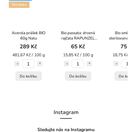
Bez lepku
Acerola prášek BIO
Bio passata: drcená
Bio směs f
60g Natu
rajčata RAPUNZEL
sterilovaná 
410 g
RAPUNZEL 
289 Kč
65 Kč
75 K
481,67 Kč / 100 g
15,85 Kč / 100 g
18,75 Kč /
Do košíku
Do košíku
Do koš
Instagram
Sledujte nás na Instagramu