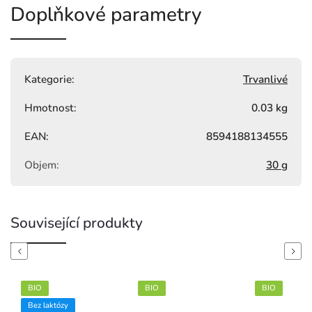
Doplňkové parametry
Kategorie
:
Trvanlivé
Hmotnost
:
0.03 kg
EAN
:
8594188134555
Objem
:
30 g
Související produkty
Previous
Next
BIO
BIO
BIO
Bez laktózy