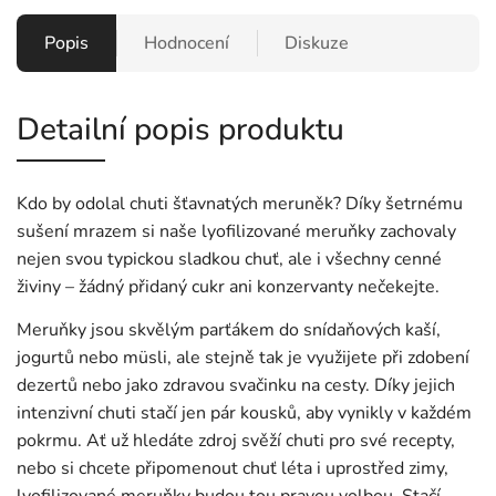
Popis
Hodnocení
Diskuze
Detailní popis produktu
Kdo by odolal chuti šťavnatých meruněk? Díky šetrnému
sušení mrazem si naše lyofilizované meruňky zachovaly
nejen svou typickou sladkou chuť, ale i všechny cenné
živiny – žádný přidaný cukr ani konzervanty nečekejte.
Meruňky jsou skvělým parťákem do snídaňových kaší,
jogurtů nebo müsli, ale stejně tak je využijete při zdobení
dezertů nebo jako zdravou svačinku na cesty. Díky jejich
intenzivní chuti stačí jen pár kousků, aby vynikly v každém
pokrmu. Ať už hledáte zdroj svěží chuti pro své recepty,
nebo si chcete připomenout chuť léta i uprostřed zimy,