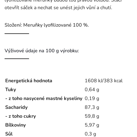
lyofilizované meruňky budou tou pravou volbou. Stačí
otevřít sáček a nechat se unést jejich vůní a chutí.
Složení: Meruňky lyofilizované 100 %.
Výživové údaje na 100 g výrobku:
Energetická hodnota
1608 kJ/383 kcal
Tuky
0,64 g
- z toho nasycené mastné kyseliny
0,19 g
Sacharidy
87,3 g
- z toho cukry
59,8 g
Bílkoviny
5,97 g
Sůl
0,3 g