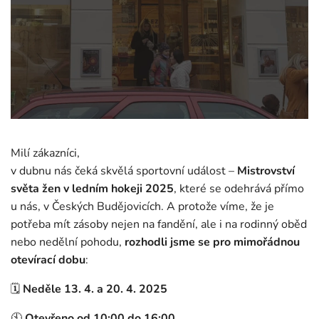
Milí zákazníci,
v dubnu nás čeká skvělá sportovní událost –
Mistrovství
světa žen v ledním hokeji 2025
, které se odehrává přímo
u nás, v Českých Budějovicích. A protože víme, že je
potřeba mít zásoby nejen na fandění, ale i na rodinný oběd
nebo nedělní pohodu,
rozhodli jsme se pro mimořádnou
otevírací dobu
:
🗓
Neděle 13. 4. a 20. 4. 2025
🕙
Otevřeno od 10:00 do 16:00