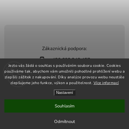
Zákaznická podpora:
+420 603 248 457
Jezto vás žádá o souhlas s používáním souboru cookie. Cookies
info@jeztomarket.cz
používáme tak, abychom vám umožnili pohodlné prohlížení webu a
zlepšili zážitek z nakupování. Díky analýze provozu webu neustále
zlepšujeme jeho funkce, výkon a použitelnost.
Více informací
Nastavení
Copyright 2026
Jezto Market
. Všechna práva vyhrazena.
Vytvořil
Shoptet
| Design
Shoptak.cz
Souhlasím
Odmítnout