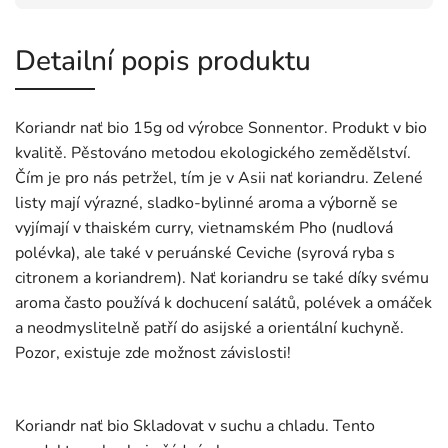
Detailní popis produktu
Koriandr nať bio 15g od výrobce Sonnentor. Produkt v bio
kvalitě. Pěstováno metodou ekologického zemědělství.
Čím je pro nás petržel, tím je v Asii nať koriandru. Zelené
listy mají výrazné, sladko-bylinné aroma a výborně se
vyjímají v thaiském curry, vietnamském Pho (nudlová
polévka), ale také v peruánské Ceviche (syrová ryba s
citronem a koriandrem). Nať koriandru se také díky svému
aroma často používá k dochucení salátů, polévek a omáček
a neodmyslitelně patří do asijské a orientální kuchyně.
Pozor, existuje zde možnost závislosti!
Koriandr nať bio Skladovat v suchu a chladu. Tento