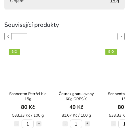
Objem
:
15 g
Související produkty
Previous
Next
BIO
BIO
Sonnentor Petržel bio
Česnek granulovaný
Sonnentor K
15g
60g GREŠÍK
15g
80 Kč
49 Kč
80 K
533,33 Kč / 100 g
81,67 Kč / 100 g
533,33 Kč 