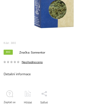
Kód:
380
BIO
Značka:
Sonnentor
Neohodnoceno
Detailní informace
Zeptat se
Hlídat
Sdílet