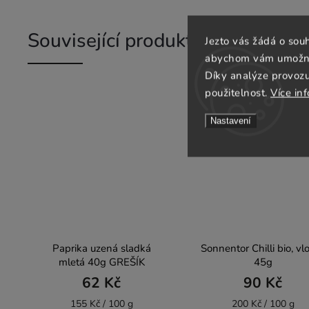
Související produkty
Jezto vás žádá o sou
abychom vám umožnili
Díky analýze provoz
použitelnost.
Více in
BIO
Nastavení
g
Paprika uzená sladká
Sonnentor Chilli bio, vl
mletá 40g GREŠÍK
45g
62 Kč
90 Kč
155 Kč / 100 g
200 Kč / 100 g