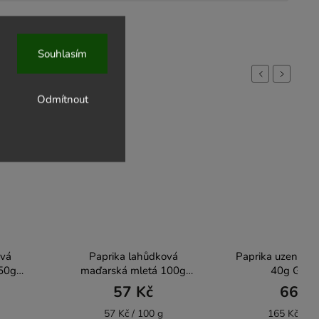
Souhlasím
Previous
Next
Odmítnout
ová
Paprika lahůdková
Paprika uzená pá
50g
maďarská mletá 100g
40g GREŠ
GREŠÍK
57 Kč
66 K
57 Kč / 100 g
165 Kč / 10