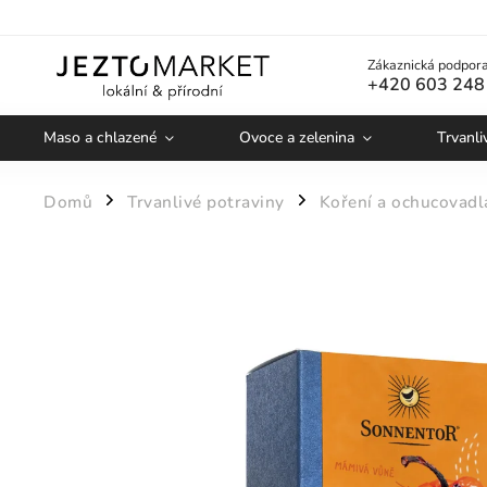
Zákaznická podpora
+420 603 248
Maso a chlazené
Ovoce a zelenina
Trvanli
Domů
Trvanlivé potraviny
Koření a ochucovadl
/
/