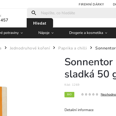
FIREMNÍ DÁRKY
D
:
 457
Hledat
vé potraviny
Nápoje
Drogerie a kosmetika
a
Jednodruhové koření
Paprika a chilli
Sonnentor 
/
/
/
Sonnentor 
sladká 50 
Kód:
1269
Neohodno
BIO
Detailní informace