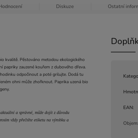
Hodnocení
Diskuze
Ostatní info
Doplňk
bio kvalitě. Pěstováno metodou ekologického
ní papriky zauzené kouřem z dubového dřeva.
e hodinku odpočinout a poté grilujte. Dodá tu
Katego
vřeném ohni může zhořknout. Paprika uzená bio
geny.
Hmotn
EAN
:
aktuální a správné, může dojít z důvodu
rosím vždy přečtěte etiketu na výrobku a
Objem