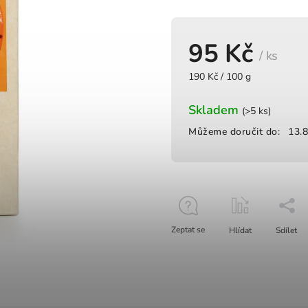
95 Kč
/ ks
190 Kč / 100 g
Skladem
(>5 ks)
Můžeme doručit do:
13.
Zeptat se
Hlídat
Sdílet