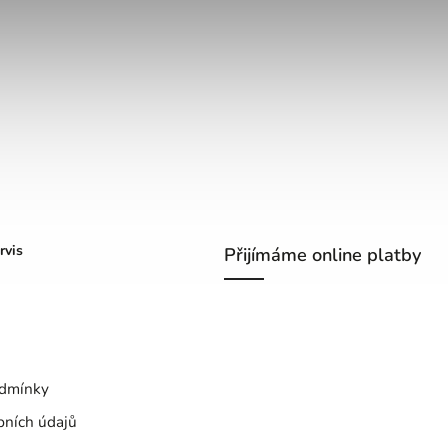
rvis
Přijímáme online platby
dmínky
bních údajů