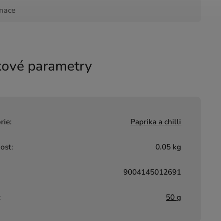
rmace
ové parametry
rie
:
Paprika a chilli
ost
:
0.05 kg
9004145012691
:
50 g