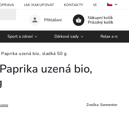
OPRAVA
JAK NAKUPOVAT
KONTAKTY
VELKOOBCHOD
Nákupní košík
Přihlášení
Prázdný košík
Sport a zdraví
Dárkové sady
Relax a regener
Paprika uzená bio, sladká 50 g
Paprika uzená bio,
g
Značka:
Sonnentor
ceno