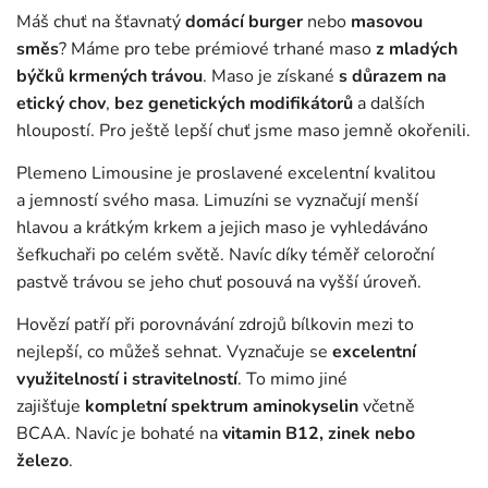
Máš chuť na šťavnatý
domácí burger
nebo
masovou
směs
? Máme pro tebe prémiové trhané maso
z mladých
býčků krmených trávou
. Maso je získané
s důrazem na
etický chov
,
bez genetických modifikátorů
a dalších
hloupostí. Pro ještě lepší chuť jsme maso jemně okořenili.
Plemeno Limousine je proslavené excelentní kvalitou
a jemností svého masa. Limuzíni se vyznačují menší
hlavou a krátkým krkem a jejich maso je vyhledáváno
šefkuchaři po celém světě. Navíc díky téměř celoroční
pastvě trávou se jeho chuť posouvá na vyšší úroveň.
Hovězí patří při porovnávání zdrojů bílkovin mezi to
nejlepší, co můžeš sehnat. Vyznačuje se
excelentní
využitelností i stravitelností
. To mimo jiné
zajišťuje
kompletní spektrum aminokyselin
včetně
BCAA. Navíc je bohaté na
vitamin B12, zinek nebo
železo
.