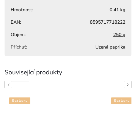
Hmotnost
:
0.41 kg
EAN
:
8595717718222
Objem
:
250 g
Příchuť
:
Uzená paprika
Související produkty
Previous
Next
Bez lepku
Bez lepku