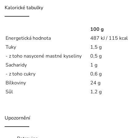
Kalorické tabulky
100 g
Energetická hodnota
487 kJ / 115 kcal
Tuky
1,5 g
- z toho nasycené mastné kyseliny
0,5 g
Sacharidy
1 g
- z toho cukry
0,6 g
Bílkoviny
24 g
Sůl
1,2 g
Upozornění