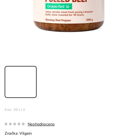
Kód:
99114
Neohodnoceno
Značka:
Vilgain