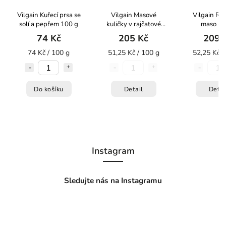
Vilgain Kuřecí prsa se
Vilgain Masové
Vilgain R2E
solí a pepřem 100 g
kuličky v rajčatové
maso 40
omáčce 400g
74 Kč
205 Kč
209 
74 Kč / 100 g
51,25 Kč / 100 g
52,25 Kč /
Do košíku
Detail
Detai
Instagram
Sledujte nás na Instagramu