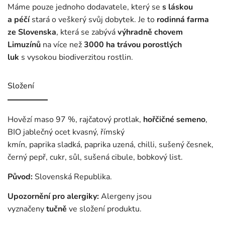
Máme pouze jednoho dodavatele, který se
s láskou
a péčí
stará o veškerý svůj dobytek. Je to
rodinná farma
ze Slovenska
, která se zabývá
výhradně chovem
Limuzínů
na více než
3000 ha trávou porostlých
luk
s vysokou biodiverzitou rostlin.
Složení
Hovězí maso 97 %, rajčatový protlak,
hořčičné semeno
,
BIO jablečný ocet kvasný, římský
kmín, paprika sladká, paprika uzená, chilli, sušený česnek,
černý pepř, cukr, sůl, sušená cibule, bobkový list.
Původ:
Slovenská Republika.
Upozornění pro alergiky:
Alergeny jsou
vyznačeny
tučně
ve složení produktu.