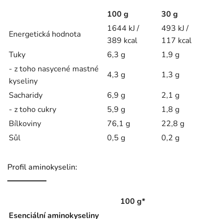
100 g
30 g
1644 kJ /
493 kJ /
Energetická hodnota
389 kcal
117 kcal
Tuky
6,3 g
1,9 g
- z toho nasycené mastné
4,3 g
1,3 g
kyseliny
Sacharidy
6,9 g
2,1 g
- z toho cukry
5,9 g
1,8 g
Bílkoviny
76,1 g
22,8 g
Sůl
0,5 g
0,2 g
Profil aminokyselin:
100 g*
Esenciální aminokyseliny