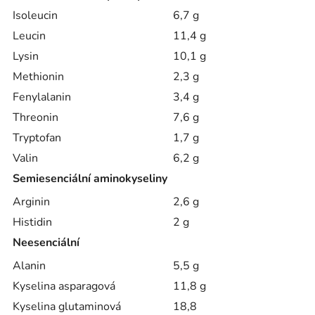
Isoleucin
6,7 g
Leucin
11,4 g
Lysin
10,1 g
Methionin
2,3 g
Fenylalanin
3,4 g
Threonin
7,6 g
Tryptofan
1,7 g
Valin
6,2 g
Semiesenciální aminokyseliny
Arginin
2,6 g
Histidin
2 g
Neesenciální
Alanin
5,5 g
Kyselina asparagová
11,8 g
Kyselina glutaminová
18,8