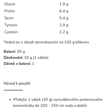
Glycin
1,9 g
Prolin
6,4 g
Serin
5,4 g
Tyrosin
2,9 g
Cystein
2,2 g
*Jedná se o obsah aminokyselin na 100 g bílkovin.
Balení:
30 g
Dávkování:
30 g (1 sáček)
Dávek v balení:
1
Návod k použití
Přidejte 1 sáček (30 g) syrovátkového proteinového
koncentrátu do 200 - 250 ml vody a dobře