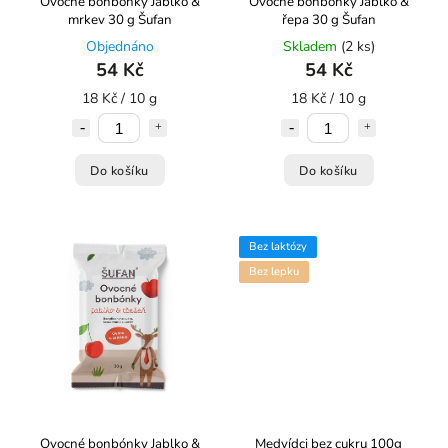
Ovocné bonbónky Jablko &
Ovocné bonbónky Jablko &
mrkev 30 g Šufan
řepa 30 g Šufan
Objednáno
Skladem
(2 ks)
54 Kč
54 Kč
18 Kč / 10 g
18 Kč / 10 g
Do košíku
Do košíku
Bez laktózy
Bez lepku
Ovocné bonbónky Jablko &
Medvídci bez cukru 100g