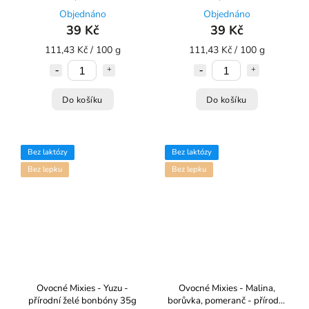
bonbóny 35g
bonbóny 35g
Objednáno
Objednáno
39 Kč
39 Kč
111,43 Kč / 100 g
111,43 Kč / 100 g
Do košíku
Do košíku
Bez laktózy
Bez laktózy
Bez lepku
Bez lepku
Ovocné Mixies - Yuzu -
Ovocné Mixies - Malina,
přírodní želé bonbóny 35g
borůvka, pomeranč - přírodní