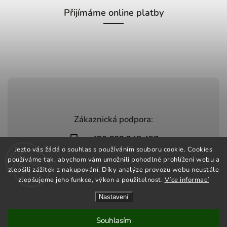
Přijímáme online platby
Zákaznická podpora:
+420 603 248 457
Jezto vás žádá o souhlas s používáním souboru cookie. Cookies
info@jeztomarket.cz
používáme tak, abychom vám umožnili pohodlné prohlížení webu a
zlepšili zážitek z nakupování. Díky analýze provozu webu neustále
zlepšujeme jeho funkce, výkon a použitelnost.
Více informací
Nastavení
Copyright 2026
Jezto Market
. Všechna práva vyhrazena.
Vytvořil
Shoptet
| Design
Shoptak.cz
Souhlasím