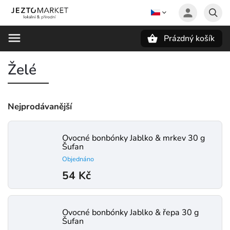
Prázdný košík
Hledat
Želé
Nejprodávanější
Ovocné bonbónky Jablko & mrkev 30 g
Šufan
Objednáno
54 Kč
Ovocné bonbónky Jablko & řepa 30 g
Šufan