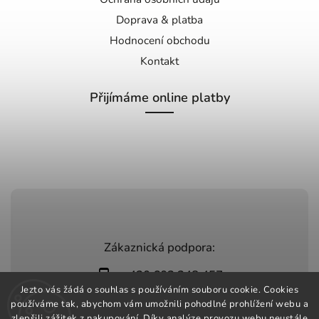
Doprava & platba
Hodnocení obchodu
Kontakt
Přijímáme online platby
Zákaznická podpora:
+420 603 248 457
Jezto vás žádá o souhlas s používáním souboru cookie. Cookies
info@jeztomarket.cz
používáme tak, abychom vám umožnili pohodlné prohlížení webu a
zlepšili zážitek z nakupování. Díky analýze provozu webu neustále