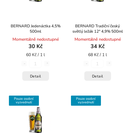
BERNARD Jedenáctka 4,5%
BERNARD Tradiční český
500ml
světlý ležák 12° 4,9% 500ml
Momentálně nedostupné
Momentálně nedostupné
30 Kč
34 Kč
60 Kč / 1 l
68 Kč / 1 l
Detail
Detail
Pouze osobní
Pouze osobní
vyzvednutí
vyzvednutí