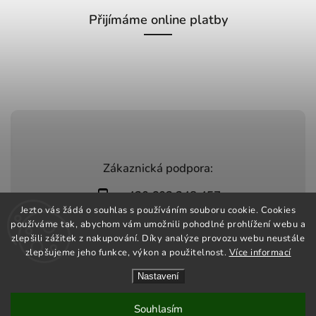
Přijímáme online platby
Zákaznická podpora:
+420 603 248 457
Jezto vás žádá o souhlas s používáním souboru cookie. Cookies
info@jeztomarket.cz
používáme tak, abychom vám umožnili pohodlné prohlížení webu a
zlepšili zážitek z nakupování. Díky analýze provozu webu neustále
zlepšujeme jeho funkce, výkon a použitelnost.
Více informací
Nastavení
Copyright 2026
Jezto Market
. Všechna práva vyhrazena.
Vytvořil
Shoptet
| Design
Shoptak.cz
Souhlasím