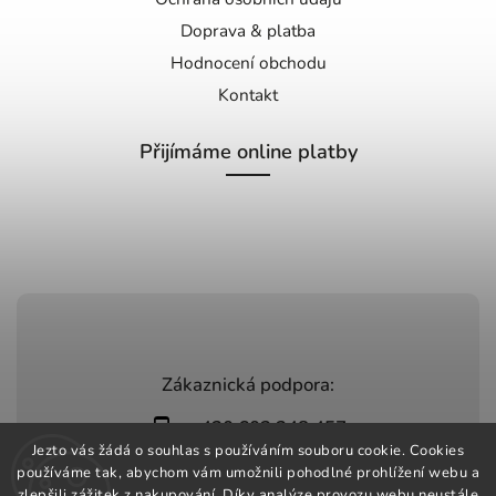
Doprava & platba
Hodnocení obchodu
Kontakt
Přijímáme online platby
Zákaznická podpora:
+420 603 248 457
Jezto vás žádá o souhlas s používáním souboru cookie. Cookies
info@jeztomarket.cz
používáme tak, abychom vám umožnili pohodlné prohlížení webu a
zlepšili zážitek z nakupování. Díky analýze provozu webu neustále