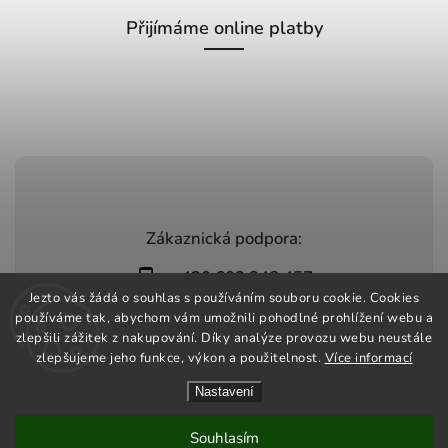
Přijímáme online platby
Zákaznická podpora:
+420 603 248 457
Jezto vás žádá o souhlas s používáním souboru cookie. Cookies
info@jeztomarket.cz
používáme tak, abychom vám umožnili pohodlné prohlížení webu a
zlepšili zážitek z nakupování. Díky analýze provozu webu neustále
zlepšujeme jeho funkce, výkon a použitelnost.
Více informací
Nastavení
Copyright 2026
Jezto Market
. Všechna práva vyhrazena.
Vytvořil
Shoptet
| Design
Shoptak.cz
Souhlasím