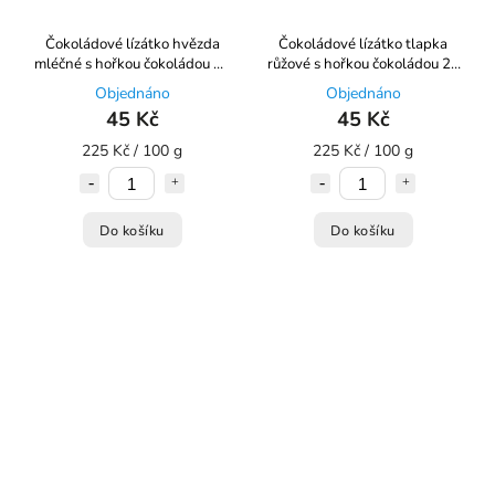
Čokoládové lízátko hvězda
Čokoládové lízátko tlapka
mléčné s hořkou čokoládou 20
růžové s hořkou čokoládou 20
g Choco Bonté
g Choco Bonté
Objednáno
Objednáno
45 Kč
45 Kč
225 Kč / 100 g
225 Kč / 100 g
Do košíku
Do košíku