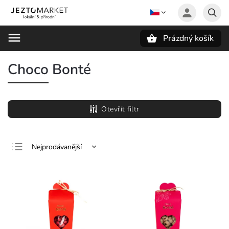
Prázdný košík
Hledat
Choco Bonté
Otevřít filtr
Nejprodávanější
Nejlevnější
Nejdražší
Abecedně