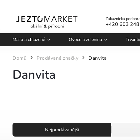
Zákaznická podpora
+420 603 248
Maso a chlazené
Ovoce a zelenina
Trvanli
Domů
Prodávané značky
Danvita
/
/
Danvita
Nejprodávanější