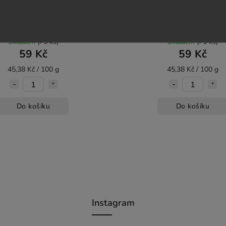
ný křehký chléb s olivami a
Pšeničný křehký chléb s Gou
snekem - Danvita 130g
Danvita 130g
Skladem
(>5 ks)
Skladem
(>5 ks)
59 Kč
59 Kč
45,38 Kč / 100 g
45,38 Kč / 100 g
Do košíku
Do košíku
Instagram