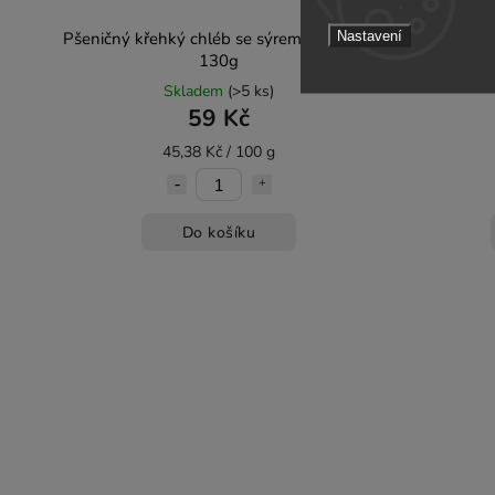
Nastavení
Pšeničný křehký chléb se sýrem - Danvita
Pšenič
130g
če
Skladem
(>5 ks)
59 Kč
45,38 Kč / 100 g
Do košíku