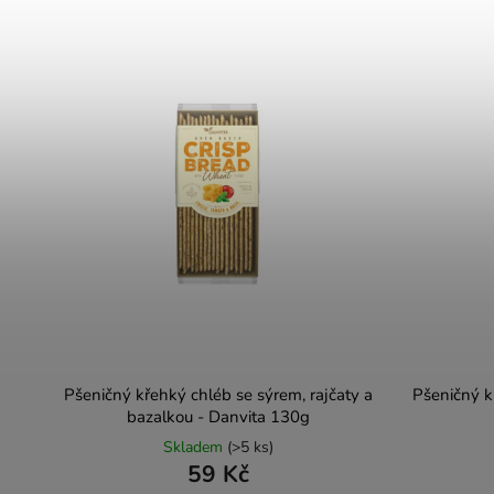
Pšeničný křehký chléb se sýrem, rajčaty a
Pšeničný k
bazalkou - Danvita 130g
Skladem
(>5 ks)
59 Kč