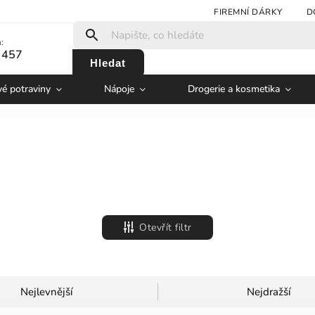
FIREMNÍ DÁRKY
D
:
 457
Hledat
vé potraviny
Nápoje
Drogerie a kosmetika
Otevřít filtr
Nejlevnější
Nejdražší