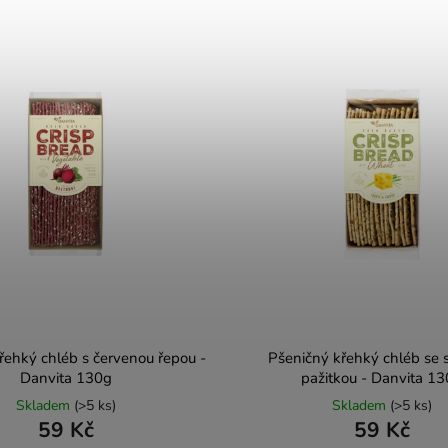
řehký chléb s červenou řepou -
Pšeničný křehký chléb se 
Danvita 130g
pažitkou - Danvita 1
Skladem
(>5 ks)
Skladem
(>5 ks)
59 Kč
59 Kč