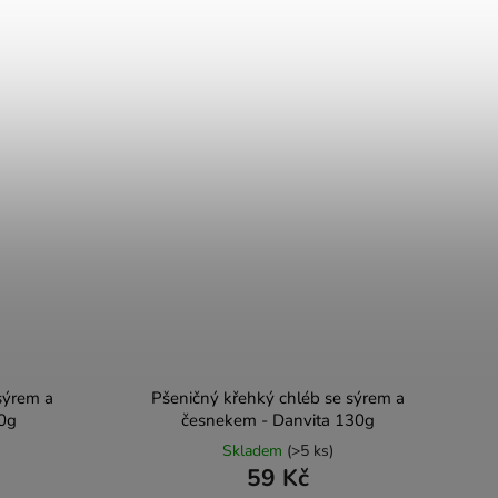
sýrem a
Pšeničný křehký chléb se sýrem a
30g
česnekem - Danvita 130g
Skladem
(>5 ks)
59 Kč