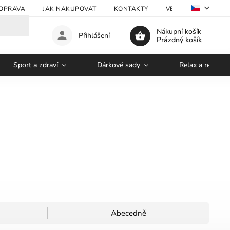
OPRAVA
JAK NAKUPOVAT
KONTAKTY
VELKOOBCHOD
Nákupní košík
Přihlášení
Prázdný košík
Sport a zdraví
Dárkové sady
Relax a regener
Abecedně