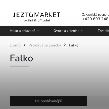
Zákaznická podpora
+420 603 248
Maso a chlazené
Ovoce a zelenina
Trvanli
Domů
Prodávané značky
Falko
/
/
Falko
Nejprodávanější