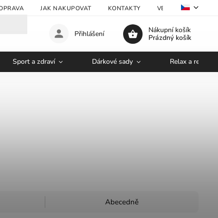
OPRAVA
JAK NAKUPOVAT
KONTAKTY
VELKOOBCHOD
Nákupní košík
Přihlášení
Prázdný košík
Sport a zdraví
Dárkové sady
Relax a regener
Abecedně