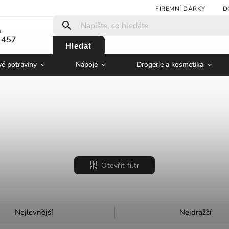
FIREMNÍ DÁRKY
D
:
 457
Hledat
vé potraviny
Nápoje
Drogerie a kosmetika
Otevřít filtr
Nejlevnější
Nejdražší