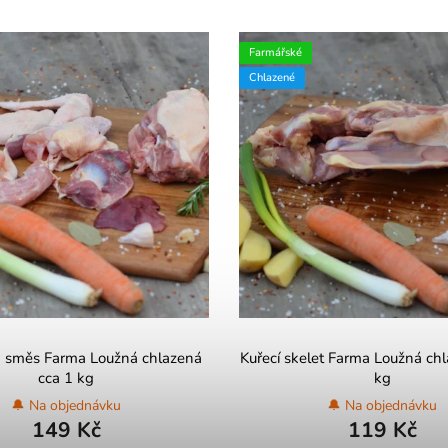
Farmářské
Chlazené
 směs Farma Loužná chlazená
Kuřecí skelet Farma Loužná ch
cca 1 kg
kg
🔔 Na objednávku
🔔 Na objednávku
149 Kč
119 Kč