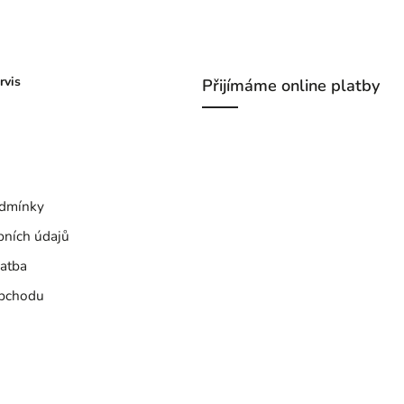
rvis
Přijímáme online platby
dmínky
bních údajů
atba
bchodu