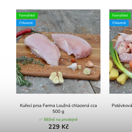
Farmářské
Farmářské
Chlazené
Chlazené
Kuřecí prsa Farma Loužná chlazená cca
Polévková
500 g
✅ Běžně na prodejně
229 Kč