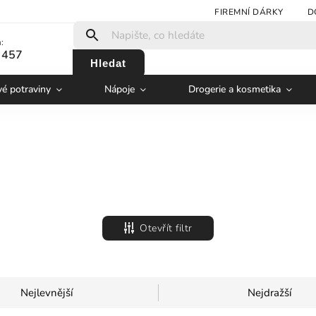
FIREMNÍ DÁRKY
D
:
 457
Hledat
vé potraviny
Nápoje
Drogerie a kosmetika
Otevřít filtr
Nejlevnější
Nejdražší