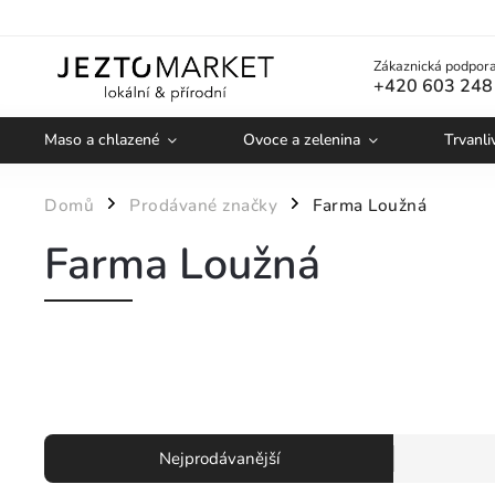
Zákaznická podpora
+420 603 248
Maso a chlazené
Ovoce a zelenina
Trvanli
Domů
Prodávané značky
Farma Loužná
/
/
Farma Loužná
Nejprodávanější