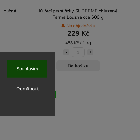
a Loužná
Kuřecí prsní řízky SUPREME chlazené
Farma Loužná cca 600 g
🔔 Na objednávku
229 Kč
458 Kč / 1 kg
Do košíku
Souhlasím
Odmítnout
Farmářské
Chlazené