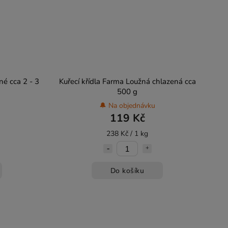
né cca 2 - 3
Kuřecí křídla Farma Loužná chlazená cca
500 g
🔔 Na objednávku
119 Kč
238 Kč / 1 kg
Do košíku