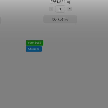
276 Kč / 1 kg
Do košíku
Farmářské
Chlazené