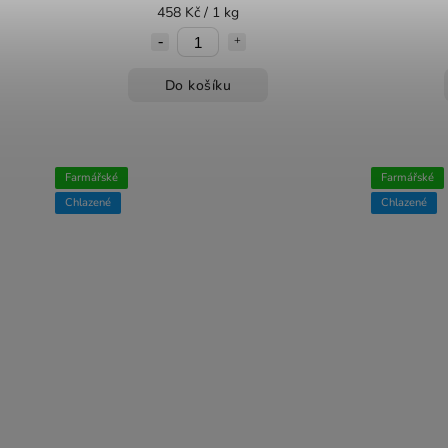
458 Kč / 1 kg
Do košíku
Farmářské
Farmářské
Chlazené
Chlazené