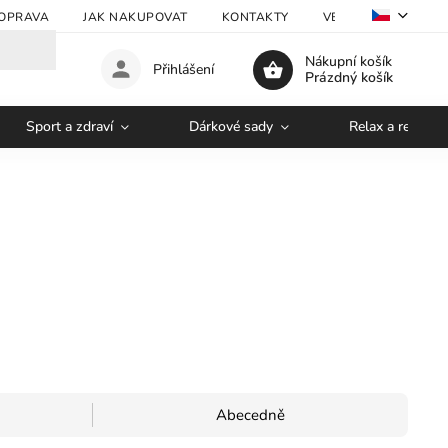
OPRAVA
JAK NAKUPOVAT
KONTAKTY
VELKOOBCHOD
Nákupní košík
Přihlášení
Prázdný košík
Sport a zdraví
Dárkové sady
Relax a regener
Abecedně