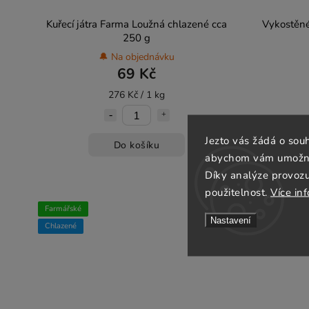
Kuřecí játra Farma Loužná chlazené cca
Vykostěné
250 g
🔔 Na objednávku
69 Kč
276 Kč / 1 kg
Jezto vás žádá o sou
Do košíku
abychom vám umožnili
Díky analýze provoz
použitelnost.
Více in
Farmářské
Farmářské
Nastavení
Chlazené
Chlazené