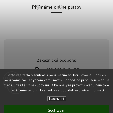
Přijímáme online platby
Zákaznická podpora:
+420 603 248 457
Jezto vás žádá o souhlas s používáním souboru cookie. Cookies
info@jeztomarket.cz
používáme tak, abychom vám umožnili pohodlné prohlížení webu a
zlepšili zážitek z nakupování. Díky analýze provozu webu neustále
zlepšujeme jeho funkce, výkon a použitelnost.
Více informací
Nastavení
Copyright 2026
Jezto Market
. Všechna práva vyhrazena.
Vytvořil
Shoptet
| Design
Shoptak.cz
Souhlasím