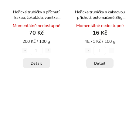
Hořické trubičky s příchutí
Hořické trubičky s kakaovou
kakao, čokoláda, vanilka,
příchutí, polomáčené 35g
kakao – polomáčené 4x35g
HOŘICKÉ TRUBIČKY
Momentálně nedostupné
Momentálně nedostupné
HOŘICKÉ TRUBIČKY
70 Kč
16 Kč
200 Kč / 100 g
45,71 Kč / 100 g
Detail
Detail