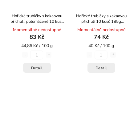
Hořické trubičky s kakaovou
Hořické trubičky s kakaovou
příchutí, polomáčené 10 kusů
příchutí 10 kusů 185g
190g HOŘICKÉ TRUBIČKY
HOŘICKÉ TRUBIČKY
Momentálně nedostupné
Momentálně nedostupné
83 Kč
74 Kč
44,86 Kč / 100 g
40 Kč / 100 g
Detail
Detail