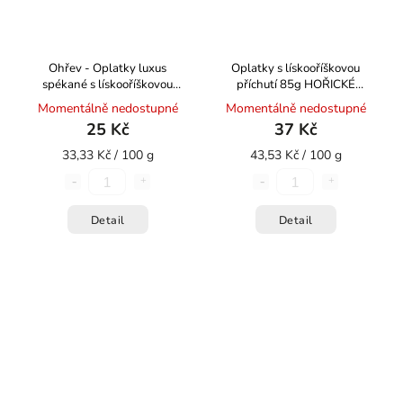
Ohřev - Oplatky luxus
Oplatky s lískooříškovou
spékané s lískooříškovou
příchutí 85g HOŘICKÉ
příchutí 75g HOŘICKÉ
TRUBIČKY
Momentálně nedostupné
Momentálně nedostupné
TRUBIČKY
25 Kč
37 Kč
33,33 Kč / 100 g
43,53 Kč / 100 g
Detail
Detail