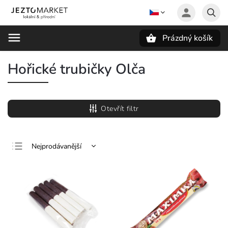
Prázdný košík
Hledat
Hořické trubičky Olča
Otevřít filtr
Nejprodávanější
Nejlevnější
Nejdražší
Abecedně