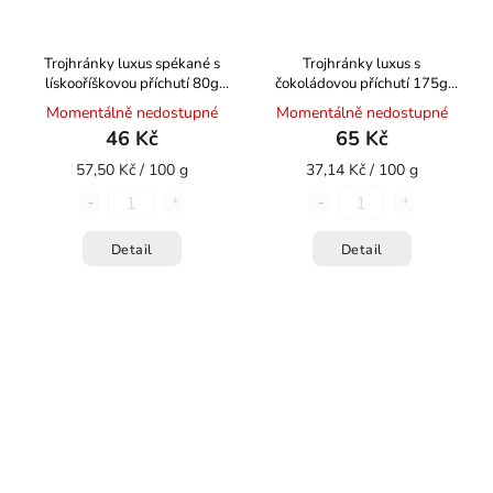
Trojhránky luxus spékané s
Trojhránky luxus s
lískooříškovou příchutí 80g
čokoládovou příchutí 175g
HOŘICKÉ TRUBIČKY
HOŘICKÉ TRUBIČKY
Momentálně nedostupné
Momentálně nedostupné
46 Kč
65 Kč
57,50 Kč / 100 g
37,14 Kč / 100 g
Detail
Detail