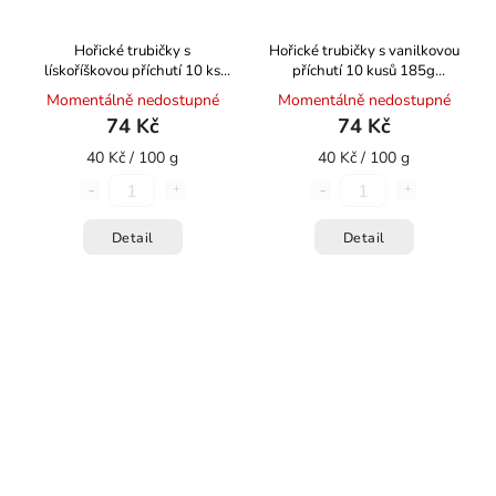
Hořické trubičky s
Hořické trubičky s vanilkovou
lískoříškovou příchutí 10 ks
příchutí 10 kusů 185g
185g HOŘICKÉ TRUBIČKY
HOŘICKÉ TRUBIČKY
Momentálně nedostupné
Momentálně nedostupné
74 Kč
74 Kč
40 Kč / 100 g
40 Kč / 100 g
Detail
Detail