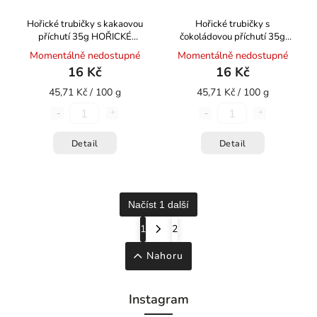
Hořické trubičky s kakaovou
Hořické trubičky s
příchutí 35g HOŘICKÉ
čokoládovou příchutí 35g
TRUBIČKY
HOŘICKÉ TRUBIČKY
Momentálně nedostupné
Momentálně nedostupné
16 Kč
16 Kč
45,71 Kč / 100 g
45,71 Kč / 100 g
Detail
Detail
Načíst 1 další
1
2
Nahoru
Instagram