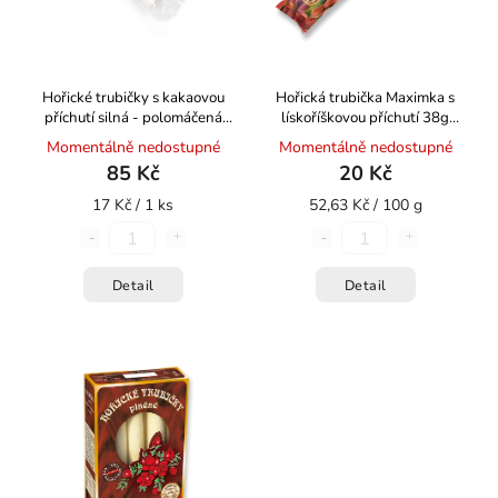
Hořické trubičky s kakaovou
Hořická trubička Maximka s
příchutí silná - polomáčená
lískoříškovou příchutí 38g
200g HOŘICKÉ TRUBIČKY
HOŘICKÉ TRUBIČKY
Momentálně nedostupné
Momentálně nedostupné
85 Kč
20 Kč
17 Kč / 1 ks
52,63 Kč / 100 g
Detail
Detail