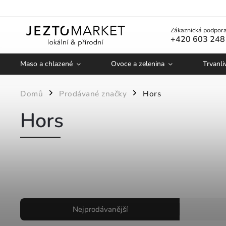
Zákaznická podpora
+420 603 248
Maso a chlazené
Ovoce a zelenina
Trvanli
Domů
Prodávané značky
Hors
/
/
Hors
Nejprodávanější