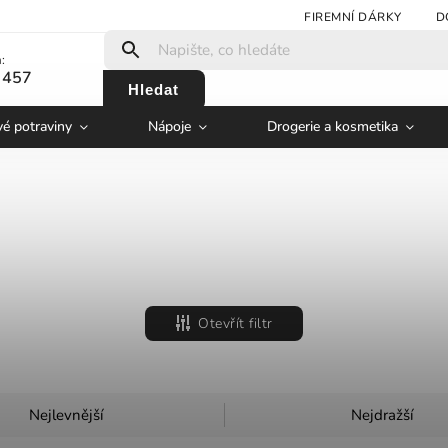
FIREMNÍ DÁRKY
D
:
 457
Hledat
vé potraviny
Nápoje
Drogerie a kosmetika
Otevřít filtr
Nejlevnější
Nejdražší