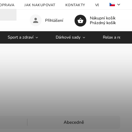
OPRAVA
JAK NAKUPOVAT
KONTAKTY
VELKOOBCHOD
Nákupní košík
Přihlášení
Prázdný košík
Sport a zdraví
Dárkové sady
Relax a regener
Abecedně