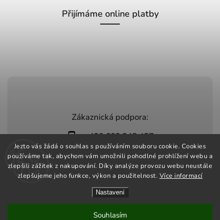
Přijímáme online platby
Zákaznická podpora:
+420 603 248 457
Jezto vás žádá o souhlas s používáním souboru cookie. Cookies
info@jeztomarket.cz
používáme tak, abychom vám umožnili pohodlné prohlížení webu a
zlepšili zážitek z nakupování. Díky analýze provozu webu neustále
zlepšujeme jeho funkce, výkon a použitelnost.
Více informací
Nastavení
Copyright 2026
Jezto Market
. Všechna práva vyhrazena.
Vytvořil
Shoptet
| Design
Shoptak.cz
Souhlasím