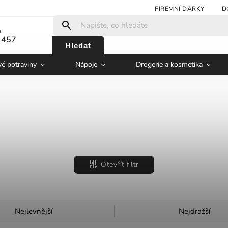
FIREMNÍ DÁRKY
D
:
 457
Hledat
vé potraviny
Nápoje
Drogerie a kosmetika
Otevřít filtr
Nejlevnější
Nejdražší