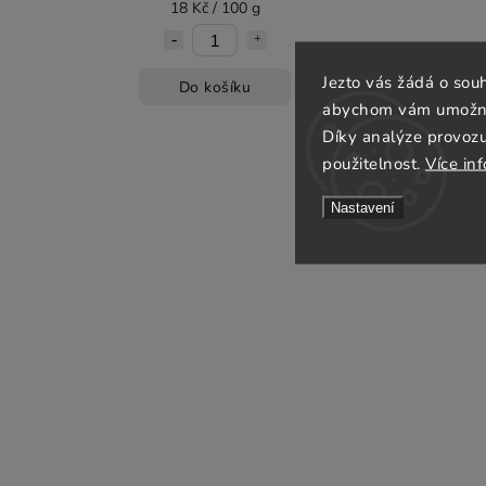
18 Kč / 100 g
Jezto vás žádá o sou
Do košíku
abychom vám umožnili
Díky analýze provoz
použitelnost.
Více in
Nastavení