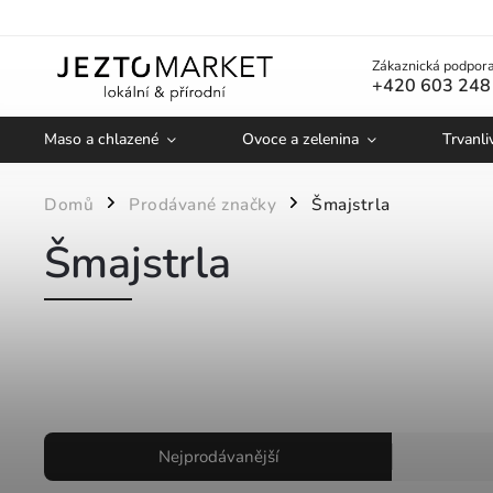
Zákaznická podpora
+420 603 248
Maso a chlazené
Ovoce a zelenina
Trvanli
Domů
Prodávané značky
Šmajstrla
/
/
Šmajstrla
Nejprodávanější