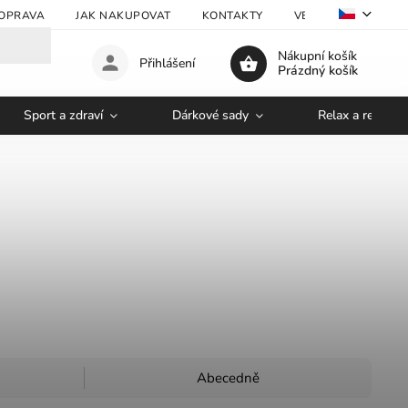
OPRAVA
JAK NAKUPOVAT
KONTAKTY
VELKOOBCHOD
Nákupní košík
Přihlášení
Prázdný košík
Sport a zdraví
Dárkové sady
Relax a regener
Abecedně