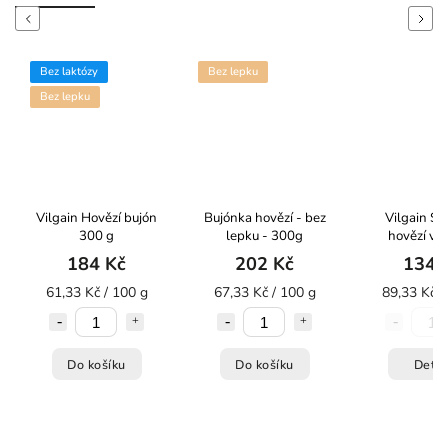
Previous
Next
Bez lepku
BIO
Bujónka hovězí - bez
Vilgain Směs na
Bujon zele
lepku - 300g
hovězí vývar se
WÜRZL sáče
zeleninou 150 g
BIO 
202 Kč
134 Kč
89 
67,33 Kč / 100 g
89,33 Kč / 100 g
35,60 Kč /
Do košíku
Detail
Do koš