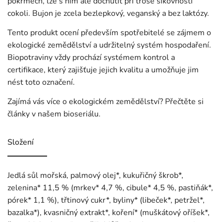
pokrmech, lze s ním ale dochutit při troše šikovnosti
cokoli. Bujon je zcela bezlepkový, veganský a bez laktózy.
Tento produkt ocení především spotřebitelé se zájmem o
ekologické zemědělství a udržitelný systém hospodaření.
Biopotraviny vždy prochází systémem kontrol a
certifikace, který zajišťuje jejich kvalitu a umožňuje jim
nést toto označení.
Zajímá vás více o ekologickém zemědělství? Přečtěte si
články v našem
bioseriálu
.
Složení
Jedlá sůl mořská, palmový olej*, kukuřičný škrob*,
zelenina* 11,5 % (mrkev* 4,7 %, cibule* 4,5 %, pastiňák*,
pórek* 1,1 %), třtinový cukr*, byliny* (libeček*, petržel*,
bazalka*), kvasničný extrakt*, koření* (muškátový oříšek*,