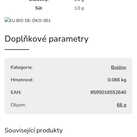
Sůl:
1,0 g
DE-ÖKO-001
Doplňkové parametry
Kategorie
:
Bujóny
Hmotnost
:
0.066 kg
EAN
:
8595016552640
Objem
:
66 g
Související produkty