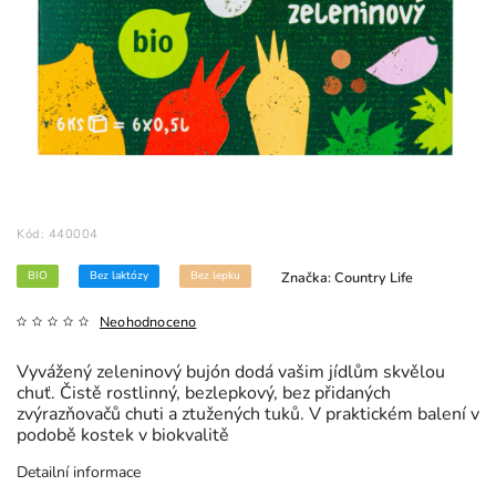
Kód:
440004
BIO
Bez laktózy
Bez lepku
Značka:
Country Life
Neohodnoceno
Vyvážený zeleninový bujón dodá vašim jídlům skvělou
chuť. Čistě rostlinný, bezlepkový, bez přidaných
zvýrazňovačů chuti a ztužených tuků. V praktickém balení v
podobě kostek v biokvalitě
Detailní informace