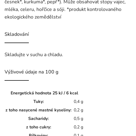
česnek*, kurkuma*, pepř*). Může obsahovat stopy vajec,
mléka, celeru, hořčice a sóji. *produkt kontrolovaného
ekologického zemědělství
Skladování
Skladujte v suchu a chladu.
Výživové údaje na 100 g
Energetická hodnota 25 kJ / 6 kcal
Tuky:
0,4 g
z toho nasycené mastné kyseliny:
0,2 g
Sacharidy:
0,5 g
z toho cukry:
0,2 g
Bílkoviny:
0,1 g