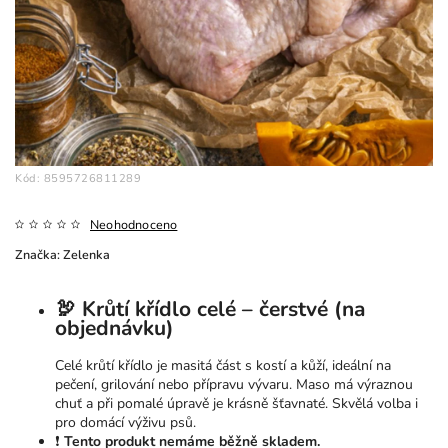
Kód:
8595726811289
Neohodnoceno
Značka:
Zelenka
🦃
Krůtí křídlo celé – čerstvé (na
objednávku)
Celé krůtí křídlo je masitá část s kostí a kůží, ideální na
pečení, grilování nebo přípravu vývaru. Maso má výraznou
chuť a při pomalé úpravě je krásně šťavnaté. Skvělá volba i
pro domácí výživu psů.
❗
Tento produkt nemáme běžně skladem.