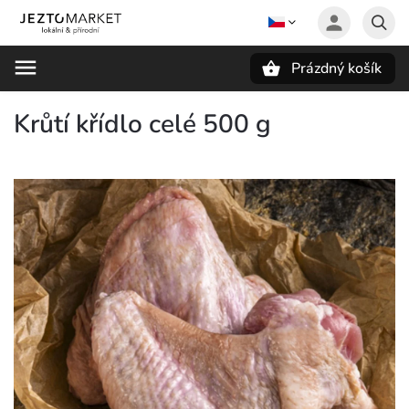
Prázdný košík
Hledat
Krůtí křídlo celé 500 g