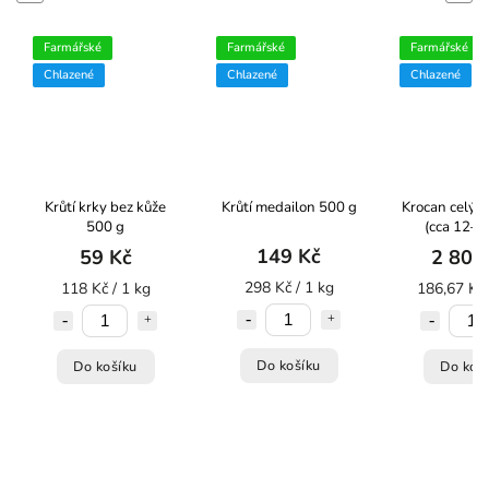
Farmářské
Farmářské
Farmářské
Chlazené
Chlazené
Chlazené
Krůtí krky bez kůže
Krůtí medailon 500 g
Krocan celý b
500 g
(cca 12–1
149 Kč
59 Kč
2 800
298 Kč / 1 kg
118 Kč / 1 kg
186,67 Kč 
Do košíku
Do košíku
Do koš