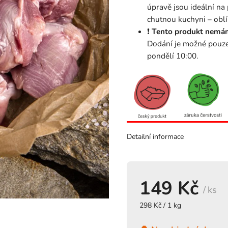
úpravě jsou ideální na
chutnou kuchyni – oblíb
❗
Tento produkt nemá
Dodání je možné pouz
pondělí 10:00.
Detailní informace
149 Kč
/ ks
298 Kč / 1 kg