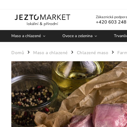
Zákaznická podpora
+420 603 248
Maso a chlazené
Ovoce a zelenina
Trvanli
Domů
Maso a chlazené
Chlazené maso
Farm
/
/
/