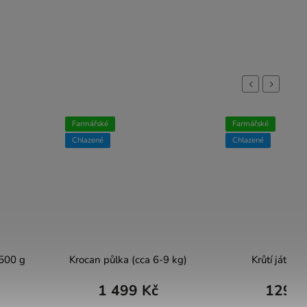
Previous
Next
Farmářské
Farmářské
Chlazené
Chlazené
 500 g
Krocan půlka (cca 6-9 kg)
Krůtí játra 
1 499 Kč
129 K