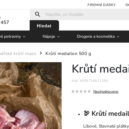
FIREMNÍ DÁRKY
D
:
 457
Hledat
vé potraviny
Nápoje
Drogerie a kosmetika
ářské krůtí maso
Krůtí medailon 500 g
/
Krůtí meda
Kód:
8595726811295
Neohodnoceno
🦃
Krůtí medai
Libové, šťavnaté plátky