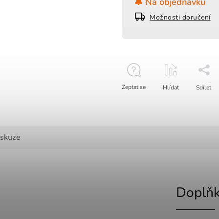
🔔 Na objednávku
Možnosti doručení
Zeptat se
Hlídat
Sdílet
iskuze
Doplňk