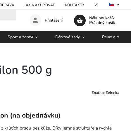
OPRAVA
JAK NAKUPOVAT
KONTAKTY
VELKOOBCHOD
Nákupní košík
Přihlášení
Prázdný košík
Sport a zdraví
Dárkové sady
Relax a regener
ilon 500 g
Značka:
Zelenka
lon (na objednávku)
 z krůtích prsou bez kůže. Díky jemné struktuře a rychlé