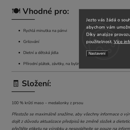
🍽️
Vhodné pro:
Jezto vás žádá o sou
abychom vám umožnili
Rychlá minutka na pánvi
Díky analýze provoz
použitelnost.
Více in
Grilování
Dietní a dětská jídla
Nastavení
Přírodní plátek, závitky, na bylinkách
🧾
Složení:
100 % krůtí maso – medailonky z prsou
Přestože se maximálně snažíme, aby všechny informace o výro
dojít z důvodu aktualizace předpisů ke změně složek a dietetic
přečtěte etiketu na výrobku a nespoléhejte se pouze na infor