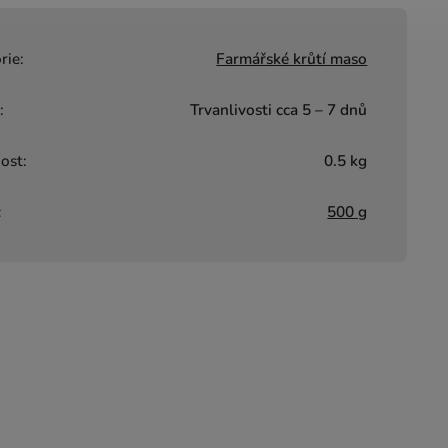
rie
:
Farmářské krůtí maso
a
:
Trvanlivosti cca 5 – 7 dnů
ost
:
0.5 kg
:
500 g