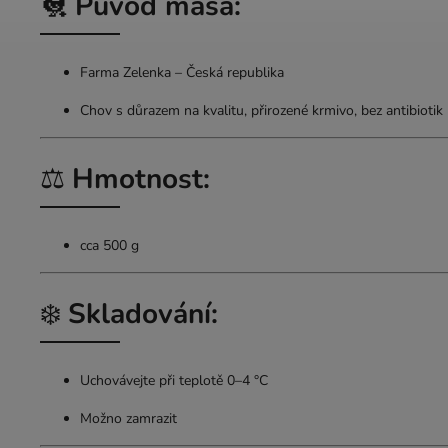
🐔
Původ masa:
Farma Zelenka – Česká republika
Chov s důrazem na kvalitu, přirozené krmivo, bez antibiotik
⚖️
Hmotnost:
cca 500 g
❄️
Skladování:
Uchovávejte při teplotě 0–4 °C
Možno zamrazit