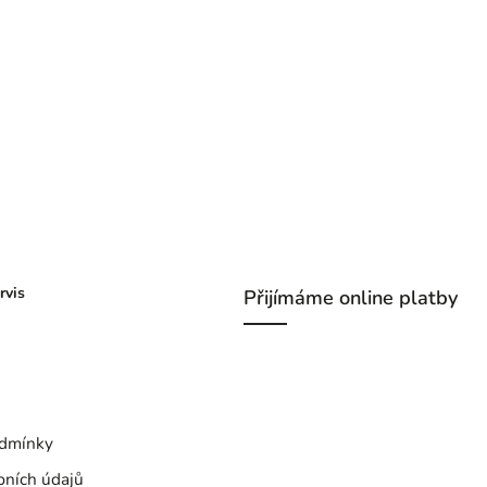
rvis
Přijímáme online platby
dmínky
bních údajů