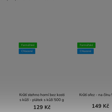
Farmářské
Farmářské
Chlazené
Chlazené
Krůtí stehno horní bez kosti
Krůtí ořez - na čínu
s kůží - plátek s kůží 500 g
149 Kč
129 Kč