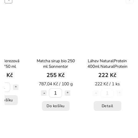
n Nerezová
Matcha sirup bio 250
Láhev NaturalProtein
v 750 ml
ml Sonnentor
400ml NaturalProtein
55 Kč
255 Kč
222 Kč
787,04 Kč / 100 g
222 Kč / 1 ks
 košíku
Do košíku
Detail