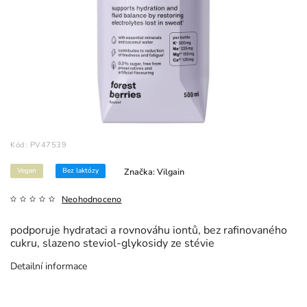
Kód:
PV47539
Vegan
Bez laktózy
Značka:
Vilgain
Neohodnoceno
podporuje hydrataci a rovnováhu iontů, bez rafinovaného
cukru, slazeno steviol‑glykosidy ze stévie
Detailní informace