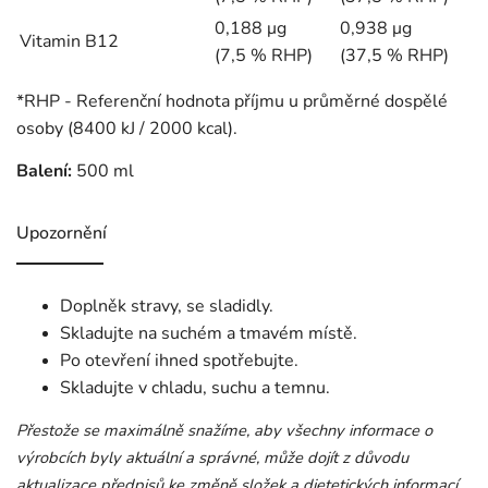
0,188 μg
0,938 μg
Vitamin B12
(7,5 % RHP)
(37,5 % RHP)
*RHP - Referenční hodnota příjmu u průměrné dospělé
osoby (8400 kJ / 2000 kcal).
Balení:
500 ml
Upozornění
Doplněk stravy, se sladidly.
Skladujte na suchém a tmavém místě.
Po otevření ihned spotřebujte.
Skladujte v chladu, suchu a temnu.
Přestože se maximálně snažíme, aby všechny informace o
výrobcích byly aktuální a správné, může dojít z důvodu
aktualizace předpisů ke změně složek a dietetických informací.