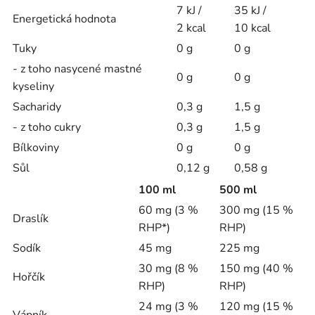
7 kJ /
35 kJ /
Energetická hodnota
2 kcal
10 kcal
Tuky
0 g
0 g
- z toho nasycené mastné
0 g
0 g
kyseliny
Sacharidy
0,3 g
1,5 g
- z toho cukry
0,3 g
1,5 g
Bílkoviny
0 g
0 g
Sůl
0,12 g
0,58 g
100 ml
500 ml
60 mg (3 %
300 mg (15 %
Draslík
RHP*)
RHP)
Sodík
45 mg
225 mg
30 mg (8 %
150 mg (40 %
Hořčík
RHP)
RHP)
24 mg (3 %
120 mg (15 %
Vápník