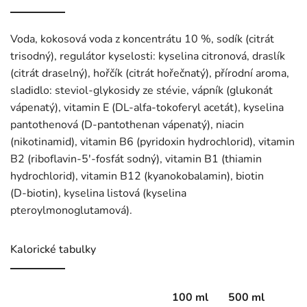
Voda, kokosová voda z koncentrátu 10 %, sodík (citrát
trisodný), regulátor kyselosti: kyselina citronová, draslík
(citrát draselný), hořčík (citrát hořečnatý), přírodní aroma,
sladidlo: steviol‑glykosidy ze stévie, vápník (glukonát
vápenatý), vitamin E (DL‑alfa‑tokoferyl acetát), kyselina
pantothenová (D‑pantothenan vápenatý), niacin
(nikotinamid), vitamin B6 (pyridoxin hydrochlorid), vitamin
B2 (riboflavin‑5'-fosfát sodný), vitamin B1 (thiamin
hydrochlorid), vitamin B12 (kyanokobalamin), biotin
(D‑biotin), kyselina listová (kyselina
pteroylmonoglutamová).
Kalorické tabulky
100 ml
500 ml