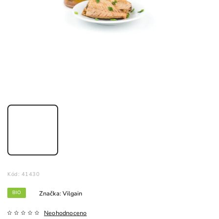
Kód:
41430
BIO
Značka:
Vilgain
Neohodnoceno