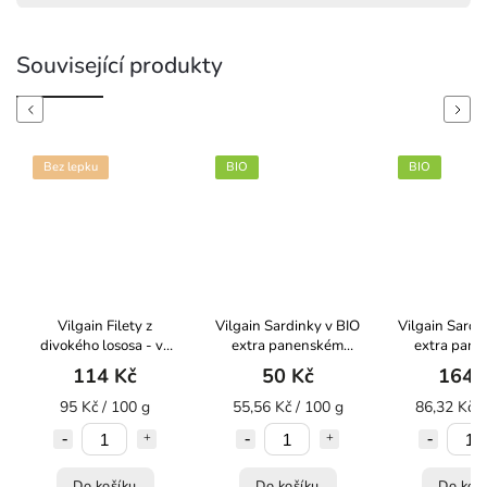
Související produkty
Previous
Next
Bez lepku
BIO
BIO
Vilgain Filety z
Vilgain Sardinky v BIO
Vilgain Sardi
divokého lososa - ve
extra panenském
extra pan
slaném nálevu 120g
olivovém oleji 90g
olivovém ole
114 Kč
50 Kč
164 
95 Kč / 100 g
55,56 Kč / 100 g
86,32 Kč /
Do košíku
Do košíku
Do koš