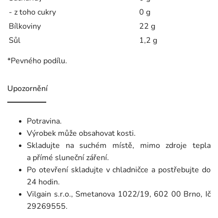
- z toho cukry
0 g
Bílkoviny
22 g
Sůl
1,2 g
*Pevného podílu.
Upozornění
Potravina.
Výrobek může obsahovat kosti.
Skladujte na suchém místě, mimo zdroje tepla
a přímé sluneční záření.
Po otevření skladujte v chladničce a postřebujte do
24 hodin.
Vilgain s.r.o., Smetanova 1022/19, 602 00 Brno, Ič
29269555.