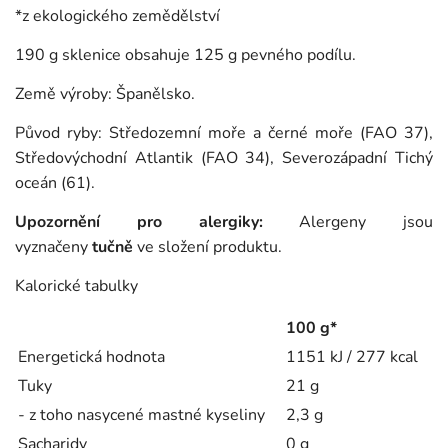
*z ekologického zemědělství
190 g sklenice obsahuje 125 g pevného podílu.
Země výroby: Španělsko.
Původ ryby: Středozemní moře a černé moře (FAO 37),
Středovýchodní Atlantik (FAO 34), Severozápadní Tichý
oceán (61).
Upozornění pro alergiky:
Alergeny jsou
vyznačeny
tučně
ve složení produktu.
Kalorické tabulky
100 g*
Energetická hodnota
1151 kJ / 277 kcal
Tuky
21 g
- z toho nasycené mastné kyseliny
2,3 g
Sacharidy
0 g