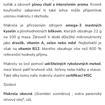
tuňák a zároveň
plnou chutí a intenzivním aroma
. Kromě
kouřového zabarvení ti také lehce může připomínat
uzenou makrelu z obchodu.
Makrela je přirozeným zdrojem
omega‑3 mastných
kyselin
a plnohodnotných
bílkovin
, kterých obsahuje 22 g
na 100 g masa. Zároveň ti dodá důležité mikronutrienty
jako
draslík, vitamin A, selen nebo měď
. Nejbohatší je
však na
vitamin B12
, kterého obsahuje více než 600 %
referenční hodnoty příjmu.
Makrely se loví pomocí
udržitelných rybolovných metod
,
mezi které patří kruhové sítě, čeřeny nebo háčky a vlasce.
Také díky tomu naše makrely vlastní
certifikaci MSC
.
Složení
Makrela obecná
(
Scomber scombrus
) , extra panenský
olivový olej*, sůl.