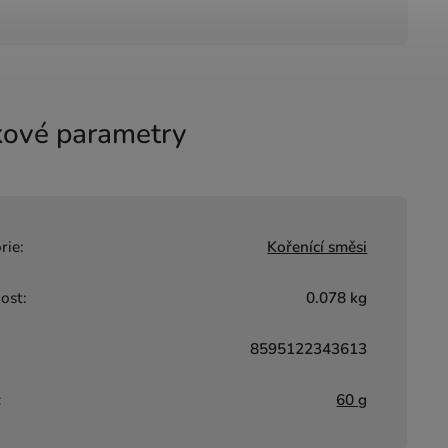
ové parametry
rie
:
Kořenící směsi
ost
:
0.078 kg
8595122343613
:
60 g