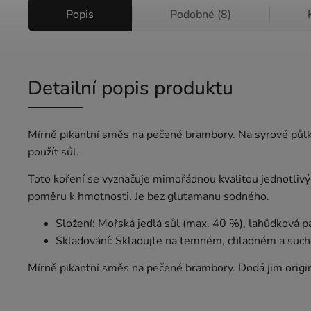
Popis
Podobné (8)
Detailní popis produktu
Mírně pikantní směs na pečené brambory. Na syrové půlky
použít sůl.
Toto koření se vyznačuje mimořádnou kvalitou jednotlivý
poměru k hmotnosti. Je bez glutamanu sodného.
Složení: Mořská jedlá sůl (max. 40 %), lahůdková pa
Skladování: Skladujte na temném, chladném a suc
Mírně pikantní směs na pečené brambory. Dodá jim origin