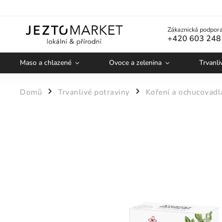
Zákaznická podpora
+420 603 248
Maso a chlazené
Ovoce a zelenina
Trvanli
Domů
Trvanlivé potraviny
Koření a ochucovadl
/
/