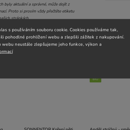
 byly aktuální a správné, může dojít z
ací. Proto si prosím vždy přečtěte etiketu
ašich stránkách.
hlas s používáním souboru cookie. Cookies používáme tak,
 pohodlné prohlížení webu a zlepšili zážitek z nakupování.
u webu neustále zlepšujeme jeho funkce, výkon a
formací
BIO
Vegan
BIO
0g
SONNENTOR Koření pěti
Anděl strážný - smě