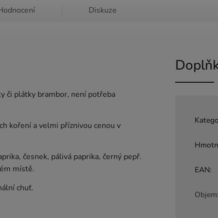
Hodnocení
Diskuze
Doplňk
 či plátky brambor, není potřeba
Katego
ch koření a velmi příznivou cenou v
Hmotn
prika, česnek, pálivá paprika, černý pepř.
hém místě.
EAN
:
ální chuť.
Objem