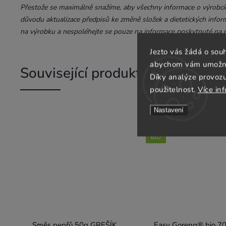
Přestože se maximálně snažíme, aby všechny informace o výrobcích
důvodu aktualizace předpisů ke změně složek a dietetických inform
na výrobku a nespoléhejte se pouze na informace poskytnuté na n
Jezto vás žádá o sou
abychom vám umožnili
Související produkty
Díky analýze provoz
použitelnost.
Více in
Nastavení
Vegan
BIO
Směs pepřů 50g GREŠÍK
Easy Goreng® bio 7