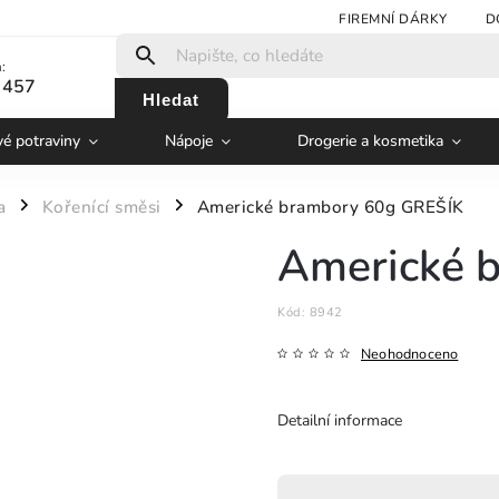
FIREMNÍ DÁRKY
D
:
 457
Hledat
vé potraviny
Nápoje
Drogerie a kosmetika
a
Kořenící směsi
Americké brambory 60g GREŠÍK
/
/
Americké 
Kód:
8942
Neohodnoceno
Detailní informace