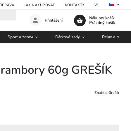
OPRAVA
JAK NAKUPOVAT
KONTAKTY
VELKOOBCHOD
Nákupní košík
Přihlášení
Prázdný košík
Sport a zdraví
Dárkové sady
Relax a regener
brambory 60g GREŠÍK
Značka:
Grešík