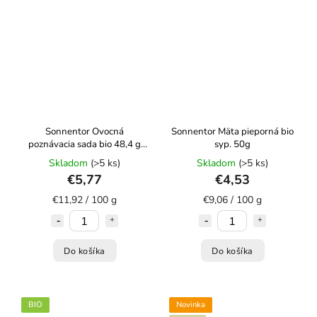
Sonnentor Ovocná
Sonnentor Mäta pieporná bio
poznávacia sada bio 48,4 g
syp. 50g
porc. dvojkomorový
Skladom
(>5 ks)
Skladom
(>5 ks)
€5,77
€4,53
€11,92 / 100 g
€9,06 / 100 g
Do košíka
Do košíka
BIO
Novinka