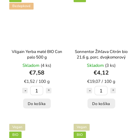
Bezlepkové
Vilgain Yerba maté BIO Con
Sonnentor Žihľava Citrón bio
palo 500 g
21,6 g, porc. dvojkomorový
Skladom
(4 ks)
Skladom
(3 ks)
€7,58
€4,12
€1,52 / 100 g
€19,07 / 100 g
Do košíka
Do košíka
Vegan
Vegan
BIO
BIO