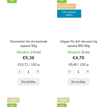
BIO
BIO
Bezlepkové
Len osobný
odber
Sonnentor Vo víre byliniek
Vilgain Pu-Erh červený čaj
sypaný 50g
sypaný BIO 50g
Skladom
(>5 ks)
Skladom
(2 ks)
€5,36
€4,70
€10,72 / 100 g
€9,40 / 100 g
Do košíka
Do košíka
Vegan
Vegan
BIO
BIO