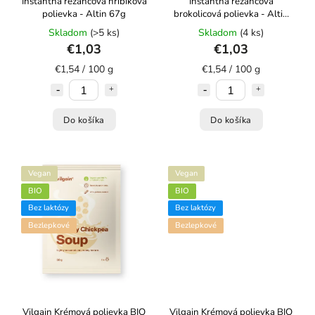
Instantná rezancová hríbiková
Instantná rezancová
polievka - Altin 67g
brokolicová polievka - Altin
67g
Skladom
(>5 ks)
Skladom
(4 ks)
€1,03
€1,03
€1,54 / 100 g
€1,54 / 100 g
Do košíka
Do košíka
Vegan
Vegan
BIO
BIO
Bez laktózy
Bez laktózy
Bezlepkové
Bezlepkové
Vilgain Krémová polievka BIO
Vilgain Krémová polievka BIO