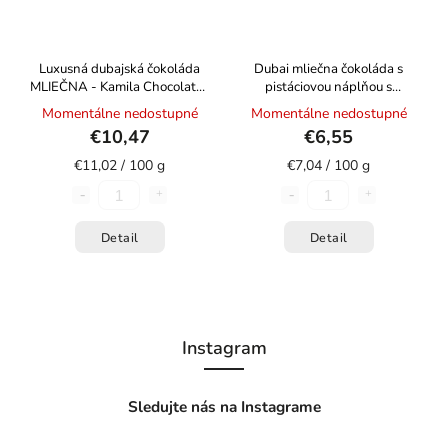
Luxusná dubajská čokoláda
Dubai mliečna čokoláda s
MLIEČNA - Kamila Chocolates
pistáciovou náplňou s
95g
cestovými rezancami kadayif
Momentálne nedostupné
Momentálne nedostupné
93g
€10,47
€6,55
€11,02 / 100 g
€7,04 / 100 g
Detail
Detail
Instagram
Sledujte nás na Instagrame