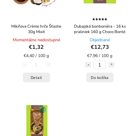
Mikiřova Crème hrče Šťastie
Dubajská bonboniéra - 16 ks
30g Mixit
praliniek 160 g Choco Bonté
Momentálne nedostupné
Objednané
€1,32
€12,73
€4,40 / 100 g
€7,96 / 100 g
Detail
Do košíka