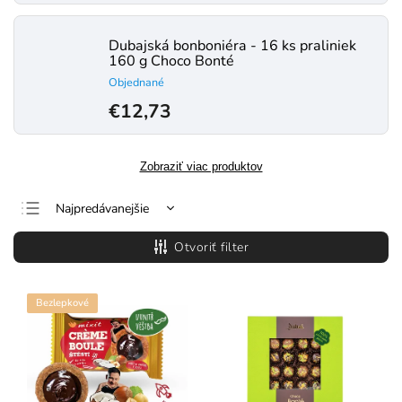
Dubajská bonboniéra - 16 ks praliniek
160 g Choco Bonté
Objednané
€12,73
Zobraziť viac produktov
Najpredávanejšie
Najlacnejšie
Otvoriť filter
Najdrahšie
Abecedne
Bezlepkové