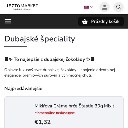
Prázdny košík
Hľadať
Dubajské špeciality
🍫✨ To najlepšie z dubajskej čokolády ✨🍫
Objavte luxusný svet dubajskej čokolády – spojenie orientálnej
elegancie, prémiových surovín a výnimočnej chuti.
Najpredávanejšie
Mikiřova Crème hrče Šťastie 30g Mixit
Momentálne nedostupné
€1,32