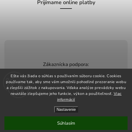
Prijímame online platby
Zákaznícka podpora:
+420 603 248 457
Ešte vás žiada o súhlas s používaním súboru cookie. Cookies
používame tak, aby sme vám umožnili pohodlné prezeranie webu
info@jeztomarket.cz
a zlepšili zážitok z nakupovania. Vďaka analýze prevádzky webu
neustále zlepšujeme jeho funkcie, výkon a použiteľnosť.
Viac
informácií
Nastavenie
Copyright 2026
Jezto Market
. Všetky práva vyhradené.
Vytvořil
Shoptet
| Design
Shoptak.cz
Súhlasím