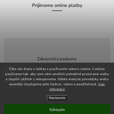
Prijímame online platby
Zákaznícka podpora:
+420 603 248 457
Ešte vás žiada o súhlas s používaním súboru cookie. Cookies
používame tak, aby sme vám umožnili pohodlné prezeranie webu
info@jeztomarket.cz
a zlepšili zážitok z nakupovania. Vďaka analýze prevádzky webu
neustále zlepšujeme jeho funkcie, výkon a použiteľnosť.
Viac
informácií
Nastavenie
Copyright 2026
Jezto Market
. Všetky práva vyhradené.
Vytvořil
Shoptet
| Design
Shoptak.cz
Súhlasím