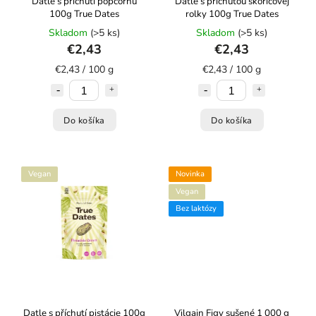
Datle s příchutí popcornu
Datle s príchuťou škoricovej
100g True Dates
rolky 100g True Dates
Skladom
(>5 ks)
Skladom
(>5 ks)
€2,43
€2,43
€2,43 / 100 g
€2,43 / 100 g
Do košíka
Do košíka
Vegan
Novinka
Vegan
Bez laktózy
Datle s příchutí pistácie 100g
Vilgain Figy sušené 1 000 g