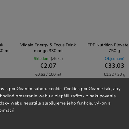
nk
Vilgain Energy & Focus Drink
FPE Nutrition Elevate
30 ml
mango 330 ml
750 g
Skladom
(>5 ks)
Objednané
€2,07
€33,03
€0,63 / 100 ml
€1,32 / 30 g
las s používaním súboru cookie. Cookies používame tak, aby
Do košíka
Do košíka
odlné prezeranie webu a zlepšili zážitok z nakupovania.
dzky webu neustále zlepšujeme jeho funkcie, výkon a
ormácií
Vegan
Vegan