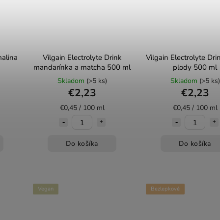
malina
Vilgain Electrolyte Drink
Vilgain Electrolyte Dri
mandarínka a matcha 500 ml
plody 500 ml
Skladom
(>5 ks)
Skladom
(>5 ks)
€2,23
€2,23
€0,45 / 100 ml
€0,45 / 100 ml
Do košíka
Do košíka
Vegan
Bezlepkové