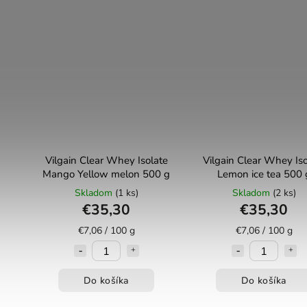
Vilgain Clear Whey Isolate
Vilgain Clear Whey Iso
Mango Yellow melon 500 g
Lemon ice tea 500 
Skladom
(1 ks)
Skladom
(2 ks)
€35,30
€35,30
€7,06 / 100 g
€7,06 / 100 g
Do košíka
Do košíka