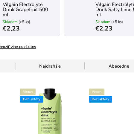
Vilgain Electrolyte
Vilgain Electrolyt
Drink Grapefruit 500
Drink Salty Lime
ml
ml
Skladom
(>5 ks)
Skladom
(>5 ks)
€2,23
€2,23
braziť viac produktov
Najdrahšie
Abecedne
Vegan
Vegan
Bez laktózy
Bez laktózy