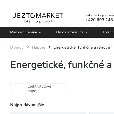
Zákaznícka podpora
+420 603 248
Mäso a chladené
Ovoce a zelenina
Trvanli
Domov
Nápoje
Energetické, funkčné a iónové
/
/
Energetické, funkčné a
Elektrolytové
nápoje
Najpredávanejšie