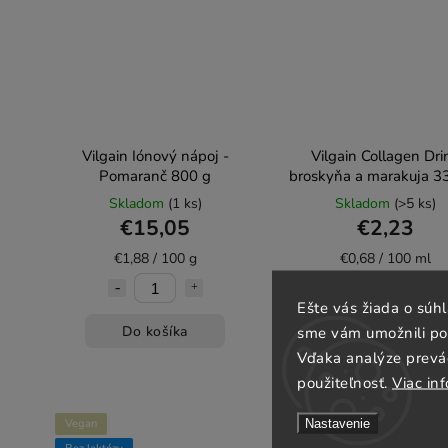
Vilgain Iónový nápoj -
Vilgain Collagen Dri
Pomaranč 800 g
broskyňa a marakuja 3
Skladom
(1 ks)
Skladom
(>5 ks)
€15,05
€2,23
€1,88 / 100 g
€0,68 / 100 ml
Ešte vás žiada o súh
Do košíka
Do košíka
sme vám umožnili poh
Vďaka analýze prevá
použiteľnosť.
Viac inf
Nastavenie
Vegan
Vegan