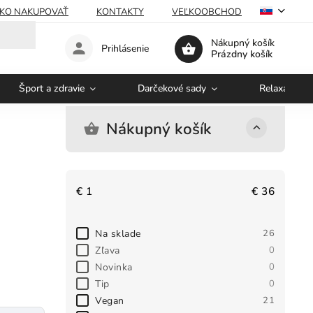
KO NAKUPOVAŤ
KONTAKTY
VEĽKOOBCHOD
Nákupný košík
Prihlásenie
Prázdny košík
Šport a zdravie
Darčekové sady
Relaxácia a 
Nákupný košík
€
1
€
36
Na sklade
26
Zľava
0
Novinka
0
Tip
0
Vegan
21