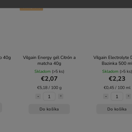
Bez laktózy
Bez laktózy
Bezlepkové
ao 40g
Vilgain Energy gél Citrón a
Vilgain Electrolyte 
matcha 40g
Bazinka 500 m
Skladom
(>5 ks)
Skladom
(>5 ks)
€2,07
€2,23
€5,18 / 100 g
€0,45 / 100 ml
Do košíka
Do košíka