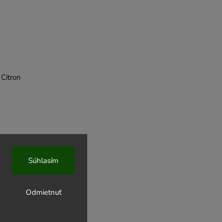
 Citron
Súhlasím
Odmietnuť