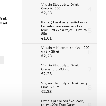
Vilgain Electrolyte Drink
Čerešňa 500 ml
€2,23
Drink
Ryžový kus-kus s karfiolovo -
0 ml
brokolicovou omáčkou bez
lepku, mlieka a vajec - Natural
85g
€1,61
Vilgain Mini cesto na pizzu 200
g (8 x 25 g)
€2,23
Vilgain Electrolyte Drink
Grapefruit 500 ml
€2,23
Vilgain Electrolyte Drink Salty
Lime 500 ml
€2,23
Datle s príchuťou škoricovej
rolky 100g True Dates