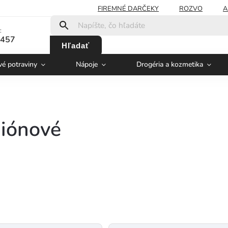
FIREMNÉ DARČEKY
ROZVO
A
:
 457
Hľadať
vé potraviny
Nápoje
Drogéria a kozmetika
 iónové