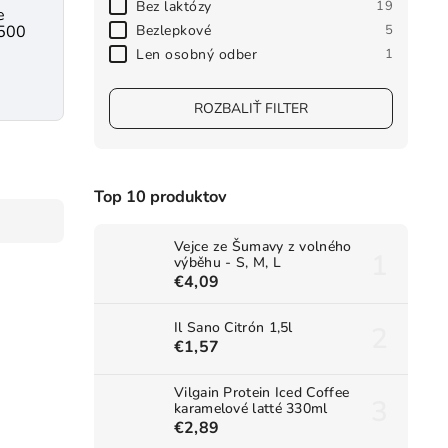
Bez laktózy
19
e
Bezlepkové
5
 500
Len osobný odber
1
ROZBALIŤ FILTER
Top 10 produktov
Vejce ze Šumavy z volného
výběhu - S, M, L
€4,09
Il Sano Citrón 1,5l
€1,57
Vilgain Protein Iced Coffee
karamelové latté 330ml
€2,89