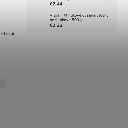
€2,44
Vilgain Minútové ovsené vločky
bezlepkové 500 g
€2,23
nk Lesní