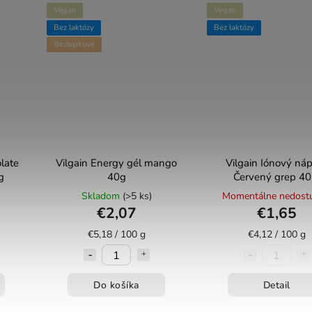
Vegan
Vegan
Bez laktózy
Bez laktózy
Bezlepkové
late
Vilgain Energy gél mango
Vilgain Iónový náp
g
40g
Červený grep 40
Skladom
(>5 ks)
Momentálne nedost
€2,07
€1,65
€5,18 / 100 g
€4,12 / 100 g
Do košíka
Detail