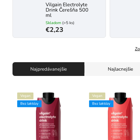
Vilgain Electrolyte
Drink Čerešňa 500
ml
Skladom
(>5 ks)
€2,23
Zo
Najpredávanejšie
Najlacnejšie
Vegan
Vegan
Bez laktózy
Bez laktózy