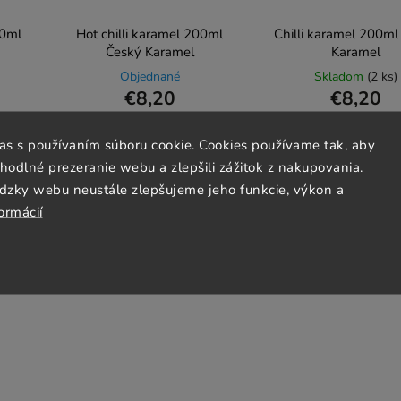
0ml
Hot chilli karamel 200ml
Chilli karamel 200ml
Český Karamel
Karamel
Objednané
Skladom
(2 ks)
€8,20
€8,20
€41 / 1 l
€41 / 1 l
las s používaním súboru cookie. Cookies používame tak, aby
odlné prezeranie webu a zlepšili zážitok z nakupovania.
dzky webu neustále zlepšujeme jeho funkcie, výkon a
Do košíka
Do košíka
ormácií