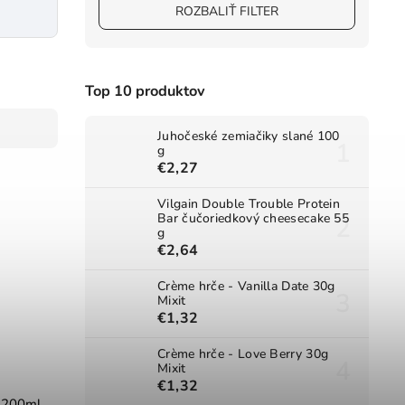
ROZBALIŤ FILTER
Top 10 produktov
Juhočeské zemiačiky slané 100
g
€2,27
Vilgain Double Trouble Protein
Bar čučoriedkový cheesecake 55
g
€2,64
Crème hrče - Vanilla Date 30g
Mixit
€1,32
Crème hrče - Love Berry 30g
Mixit
€1,32
u 200ml