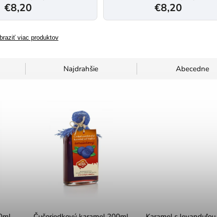
€8,20
€8,20
braziť viac produktov
Najdrahšie
Abecedne
0ml
Čučoriedkový karamel 200ml
Karamel s levanduľo