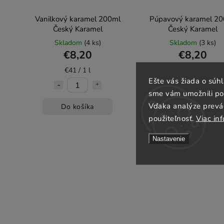
Vanilkový karamel 200ml
Púpavový karamel 20
Český Karamel
Český Karamel
Skladom
(4 ks)
Skladom
(3 ks)
€8,20
€8,20
€41 / 1 l
€41 / 1 l
Ešte vás žiada o súh
sme vám umožnili poh
Vďaka analýze prevá
Do košíka
Do košíka
použiteľnosť.
Viac inf
Nastavenie