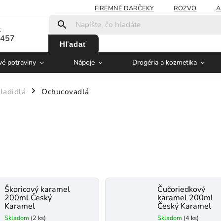
FIREMNÉ DARČEKY
ROZVO
A
:
 457
Hľadať
vé potraviny
Nápoje
Drogéria a kozmetika
ladidlá
Ochucovadlá
/
Škoricový karamel
Čučoriedkový
200ml Český
karamel 200ml
Karamel
Český Karamel
Skladom
(2 ks)
Skladom
(4 ks)