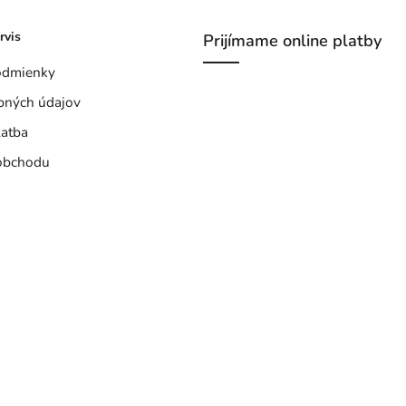
rvis
Prijímame online platby
odmienky
bných údajov
latba
obchodu