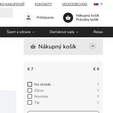
KO NAKUPOVAŤ
KONTAKTY
VEĽKOOBCHOD
Nákupný košík
Prihlásenie
Prázdny košík
Šport a zdravie
Darčekové sady
Relaxácia a 
Nákupný košík
€
7
€
9
Na sklade
7
Zľava
0
Novinka
0
Tip
0