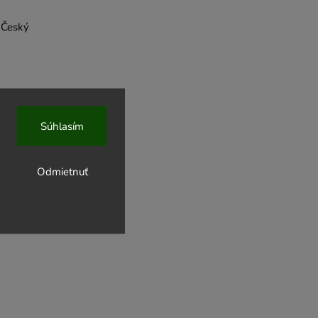
 Český
Súhlasím
Odmietnuť