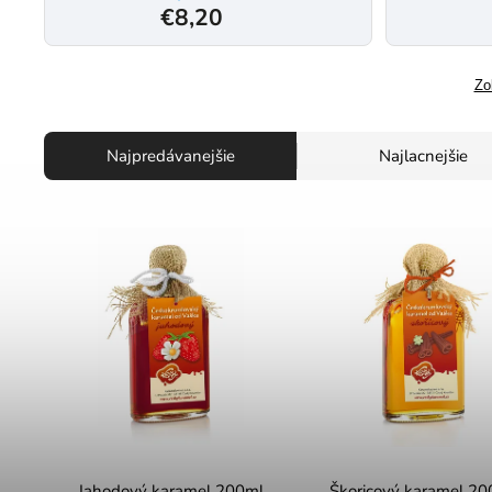
€8,20
Zo
Najpredávanejšie
Najlacnejšie
Jahodový karamel 200ml
Škoricový karamel 20