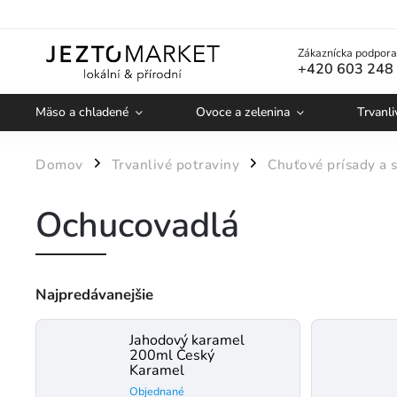
Zákaznícka podpora
+420 603 248
Mäso a chladené
Ovoce a zelenina
Trvanli
Domov
Trvanlivé potraviny
Chuťové prísady a s
/
/
Ochucovadlá
Najpredávanejšie
Jahodový karamel
200ml Český
Karamel
Objednané