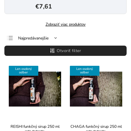
€7,61
Zobraziť viac produktov
Najpredávanejšie
Najlacnejšie
Otvoriť filter
Najdrahšie
Abecedne
Len osobný
Len osobný
odber
odber
REISHI funkčný sirup 250 ml
CHAGA funkčný sirup 250 ml