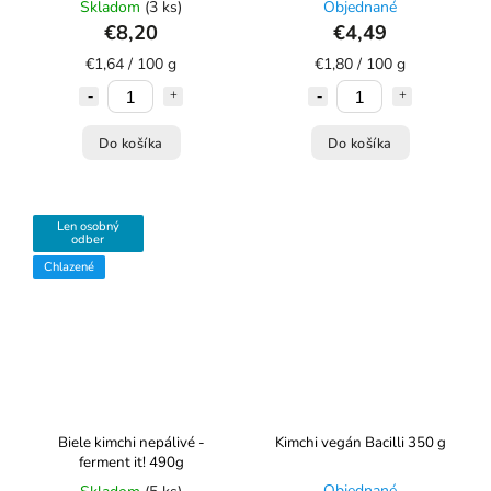
Skladom
(3 ks)
Objednané
€8,20
€4,49
€1,64 / 100 g
€1,80 / 100 g
Do košíka
Do košíka
Len osobný
odber
Chlazené
Biele kimchi nepálivé -
Kimchi vegán Bacilli 350 g
ferment it! 490g
Objednané