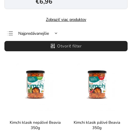
€6,96
Zobraziť viac produktov
Najpredávanejšie
Najlacnejšie
Otvoriť filter
Najdrahšie
Abecedne
Kimchi klasik nepálivé Beavia
Kimchi klasik pálivé Beavia
350g
350g