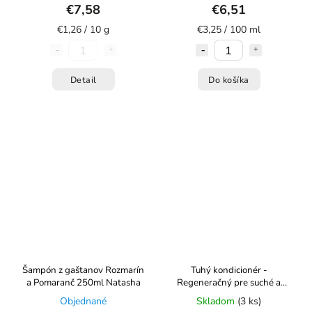
€7,58
€6,51
€1,26 / 10 g
€3,25 / 100 ml
Detail
Do košíka
Šampón z gaštanov Rozmarín
Tuhý kondicionér -
a Pomaranč 250ml Natasha
Regeneračný pre suché a
namáhané vlasy - 50 g
Objednané
Skladom
(3 ks)
Kvietok