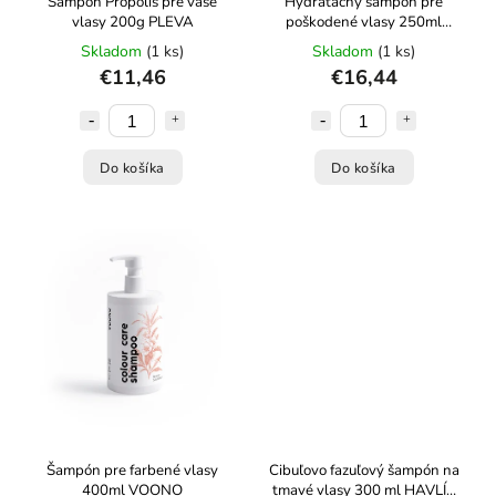
Šampón Propolis pre vaše
Hydratačný šampón pre
vlasy 200g PLEVA
poškodené vlasy 250ml
VOONO
Skladom
(1 ks)
Skladom
(1 ks)
€11,46
€16,44
Do košíka
Do košíka
Šampón pre farbené vlasy
Cibuľovo fazuľový šampón na
400ml VOONO
tmavé vlasy 300 ml HAVLÍK