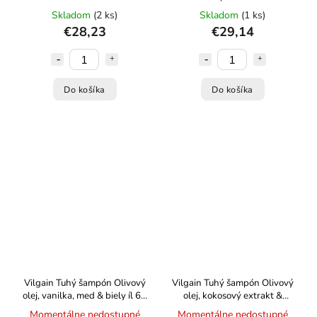
APOTÉKA
Skladom
(2 ks)
Skladom
(1 ks)
€28,23
€29,14
Do košíka
Do košíka
Vilgain Tuhý šampón Olivový
Vilgain Tuhý šampón Olivový
olej, vanilka, med & biely íl 60
olej, kokosový extrakt &
g
rastlinný proteín 60 g
Momentálne nedostupné
Momentálne nedostupné