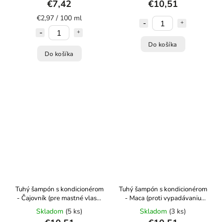
€7,42
€10,51
€2,97 / 100 ml
Do košíka
Do košíka
Tuhý šampón s kondicionérom
Tuhý šampón s kondicionérom
- Čajovník (pre mastné vlasy)
- Maca (proti vypadávaniu
- 50 g Kvietok
vlasov) - 50 g Kvietok
Skladom
(5 ks)
Skladom
(3 ks)