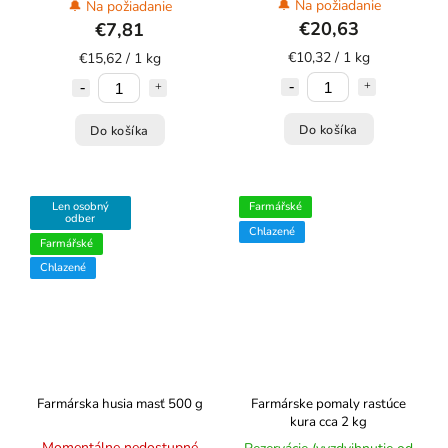
🔔 Na požiadanie
🔔 Na požiadanie
€20,63
€7,81
€10,32 / 1 kg
€15,62 / 1 kg
Do košíka
Do košíka
Len osobný
Farmářské
odber
Chlazené
Farmářské
Chlazené
Farmárska husia masť 500 g
Farmárske pomaly rastúce
kura cca 2 kg
Momentálne nedostupné