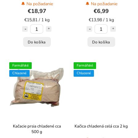
🔔 Na požiadanie
🔔 Na požiadanie
€18,97
€6,99
€15,81 / 1 kg
€13,98 / 1 kg
Do košíka
Do košíka
Farmářské
Farmářské
Chlazené
Chlazené
Kačacie prsia chladené cca
Kačica chladená celá cca 2 kg
500 g