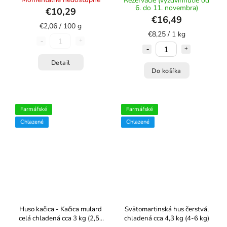
Rezervácie (vyzdvihnutie od
6. do 11. novembra)
€10,29
€16,49
€2,06 / 100 g
€8,25 / 1 kg
Detail
Do košíka
Farmářské
Farmářské
Chlazené
Chlazené
Huso kačica - Kačica mulard
Svätomartinská hus čerstvá,
celá chladená cca 3 kg (2,5-
chladená cca 4,3 kg (4-6 kg)