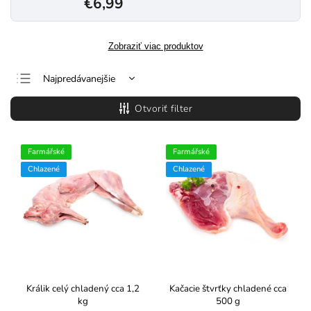
€6,99
Zobraziť viac produktov
Najpredávanejšie
Najlacnejšie
Otvoriť filter
Najdrahšie
Abecedne
Farmářské
Farmářské
Chlazené
Chlazené
Králik celý chladený cca 1,2
Kačacie štvrťky chladené cca
kg
500 g