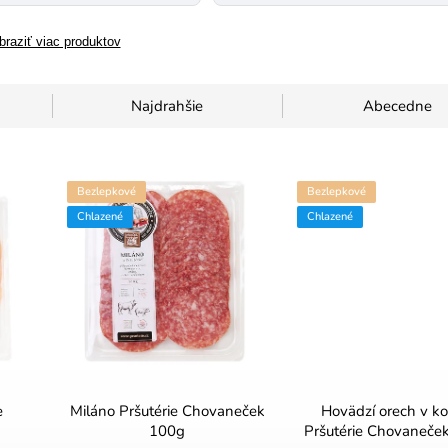
braziť viac produktov
Najdrahšie
Abecedne
Bezlepkové
Bezlepkové
Chlazené
Chlazené
e
Miláno Pršutérie Chovaneček
Hovädzí orech v ko
100g
Pršutérie Chovaneče