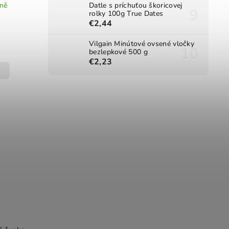
jně
Datle s príchuťou škoricovej
rolky 100g True Dates
€2,44
Vilgain Minútové ovsené vločky
bezlepkové 500 g
€2,23