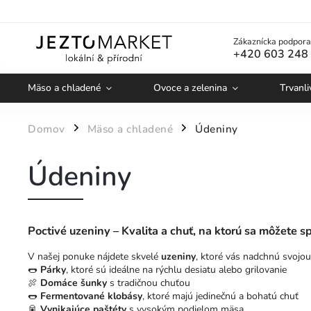
Zákaznícka podpora
+420 603 248
Mäso a chladené
Ovoce a zelenina
Trvanli
Domov
Mäso a chladené
Údeniny
/
/
Údeniny
Poctivé uzeniny – Kvalita a chuť, na ktorú sa môžete s
V našej ponuke nájdete skvelé
uzeniny
, ktoré vás nadchnú svojou
🌭
Párky
, ktoré sú ideálne na rýchlu desiatu alebo grilovanie
🍖
Domáce šunky
s tradičnou chuťou
🌭
Fermentované klobásy
, ktoré majú jedinečnú a bohatú chuť
🥫
Vynikajúce paštéty
s vysokým podielom mäsa