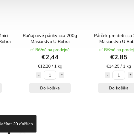
nici
Raňajkové páriky cca 200g
Párček pre deti cca
Bobra
Mäsiarstvo U Bobra
Mäsiarstvo U Bob
✅ Běžně na prodejně
✅ Běžně na prode
€2,44
€2,85
€12,20 / 1 kg
€14,25 / 1 kg
Do košíka
Do košíka
Načítať 20 ďalších