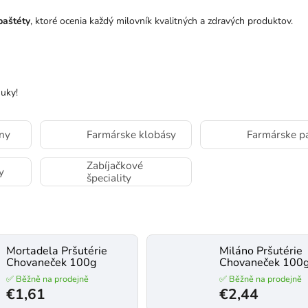
paštéty
, ktoré ocenia každý milovník kvalitných a zdravých produktov.
nuky!
ny
Farmárske klobásy
Farmárske p
Zabíjačkové
y
špeciality
Mortadela Pršutérie
Miláno Pršutérie
Chovaneček 100g
Chovaneček 100
✅ Běžně na prodejně
✅ Běžně na prodejně
€1,61
€2,44