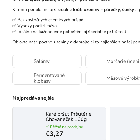
K tomu ponúkame aj špeciálne
krůtí uzeniny
–
párečky
,
šunky
a
✅ Bez zbytočných chemických prísad
✅ Vysoký podiel mäsa
✅ Ideálne na každodenné pohoštění aj špeciálne príležitosti
Objavte naše poctivé uzeniny a doprajte si to najlepšie z našej po
Salámy
Morčacie údeni
Fermentované
Mäsové výrobk
klobásy
Najpredávanejšie
Karé pršut Pršutérie
Chovaneček 160g
✅ Běžně na prodejně
€3,27