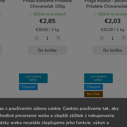
rie
Pršuto kláštorné Pršutéria
Praga Rustico - pečen
Chovaneček 100g
Pršutérie Chovaneče
ě
✅ Běžně na prodejně
✅ Běžně na prode
€2,85
€2,03
€28,50 / 1 kg
€20,30 / 1 kg
Do košíka
Do košíka
Len osobný
Len osobný
odber
odber
Chlazené
Chlazené
Bez Éček
las s používaním súboru cookie. Cookies používame tak, aby
odlné prezeranie webu a zlepšili zážitok z nakupovania.
dzky webu neustále zlepšujeme jeho funkcie, výkon a