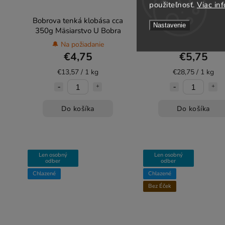
použiteľnosť.
Viac inf
Bobrova tenká klobása cca
Pastrami krájané cca 
Nastavenie
350g Mäsiarstvo U Bobra
Mäsiarstvo U Bobr
🔔 Na požiadanie
✅ Běžně na prodejn
€4,75
€5,75
€13,57 / 1 kg
€28,75 / 1 kg
Do košíka
Do košíka
Len osobný
Len osobný
odber
odber
Chlazené
Chlazené
Bez Éček