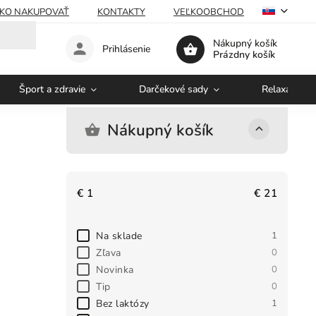
KO NAKUPOVAŤ
KONTAKTY
VEĽKOOBCHOD
Nákupný košík
Prihlásenie
Prázdny košík
Šport a zdravie
Darčekové sady
Relaxácia a 
Nákupný košík
€
1
€
21
Na sklade
1
Zľava
0
Novinka
0
Tip
0
Bez laktózy
1