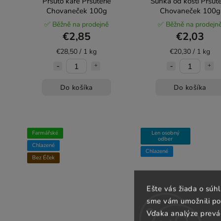
Pršuto karé Pršutérie
Šunka od kosti Pršuté
Chovaneček 100g
Chovaneček 100g
✅ Běžně na prodejně
✅ Běžně na prodejn
€2,85
€2,03
€28,50 / 1 kg
€20,30 / 1 kg
Do košíka
Do košíka
Farmářské
Len osobný
odber
Chlazené
Chlazené
Bez Éček
Ešte vás žiada o súh
sme vám umožnili poh
Vďaka analýze prevá