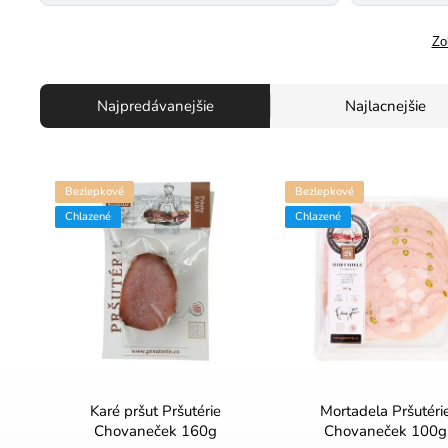
Zo
Najpredávanejšie
Najlacnejšie
Bezlepkové
Bezlepkové
Chlazené
Chlazené
Karé pršut Pršutérie
Mortadela Pršutéri
Chovaneček 160g
Chovaneček 100g