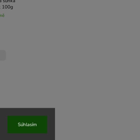
á šunka
k 100g
jně
Súhlasím