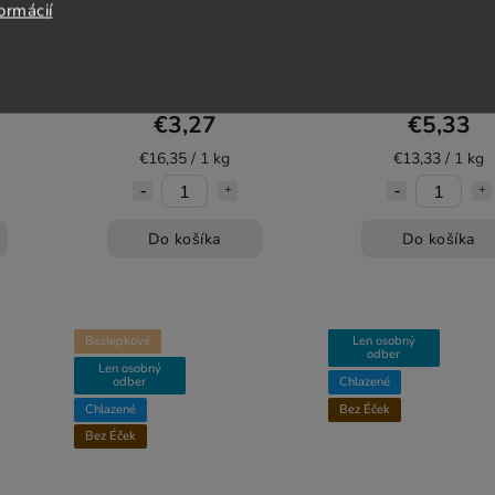
ormácií
200g
Trhané kuracie mäso cca
Špekáčiky cca 4
a
200g Mäsiarstvo U Bobra
Mäsiarstvo U Bob
ě
✅ Běžně na prodejně
✅ Běžně na prode
€3,27
€5,33
€16,35 / 1 kg
€13,33 / 1 kg
Do košíka
Do košíka
Bezlepkové
Len osobný
odber
Len osobný
odber
Chlazené
Chlazené
Bez Éček
Bez Éček