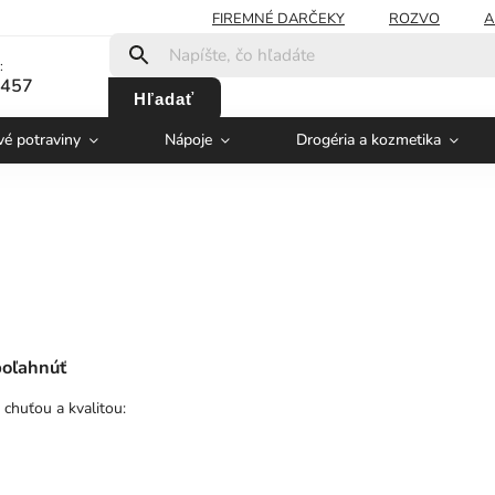
FIREMNÉ DARČEKY
ROZVO
A
:
 457
Hľadať
vé potraviny
Nápoje
Drogéria a kozmetika
poľahnúť
 chuťou a kvalitou: