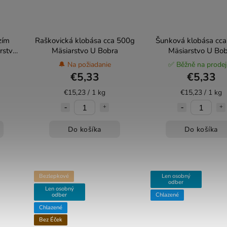
zím
Raškovická klobása cca 500g
Šunková klobása cc
rstvo
Mäsiarstvo U Bobra
Mäsiarstvo U Bob
🔔 Na požiadanie
✅ Běžně na prode
€5,33
€5,33
€15,23 / 1 kg
€15,23 / 1 kg
Do košíka
Do košíka
Bezlepkové
Len osobný
odber
Len osobný
odber
Chlazené
Chlazené
Bez Éček