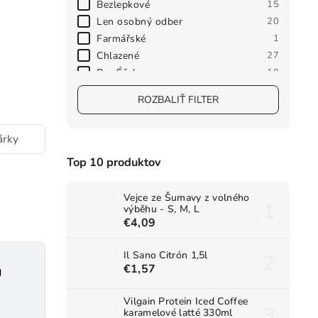
Bezlepkové
15
Len osobný odber
20
Farmářské
1
Chlazené
27
Bez Éček
10
ROZBALIŤ FILTER
árky
Top 10 produktov
Vejce ze Šumavy z volného
výběhu - S, M, L
€4,09
Il Sano Citrón 1,5l
€1,57
g
Vilgain Protein Iced Coffee
karamelové latté 330ml