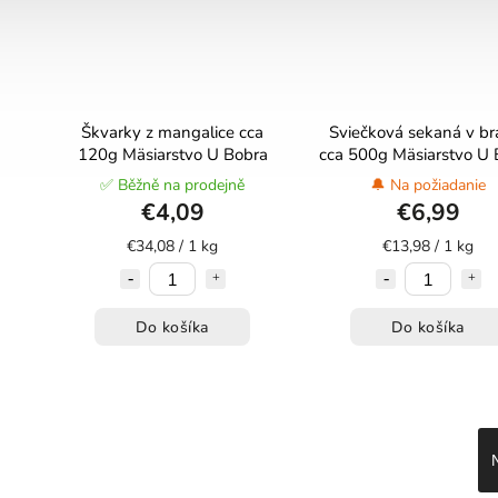
Škvarky z mangalice cca
Sviečková sekaná v brá
120g Mäsiarstvo U Bobra
cca 500g Mäsiarstvo U 
✅ Běžně na prodejně
🔔 Na požiadanie
€4,09
€6,99
€34,08 / 1 kg
€13,98 / 1 kg
Do košíka
Do košíka