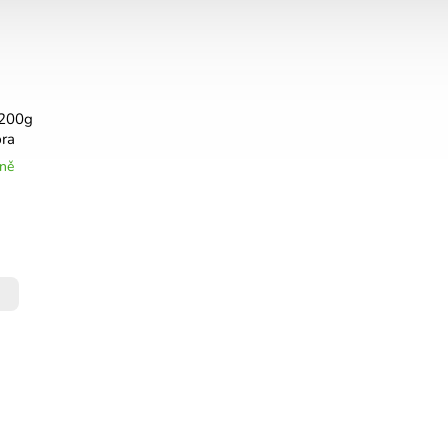
 200g
ra
jně