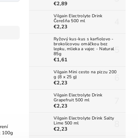
€2,89
Vilgain Electrolyte Drink
Čerešňa 500 ml
€2,23
Ryžový kus-kus s karfiolovo -
brokolicovou omáčkou bez
lepku, mlieka a vajec - Natural
85g
€1,61
Vilgain Mini cesto na pizzu 200
g (8 x 25 g)
€2,23
Vilgain Electrolyte Drink
Grapefruit 500 ml
€2,23
Vilgain Electrolyte Drink Salty
Lime 500 ml
rení
€2,23
k 100g